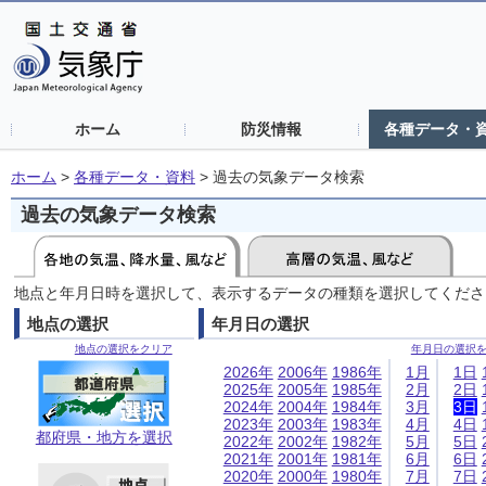
ホーム
防災情報
各種データ・
ホーム
>
各種データ・資料
>
過去の気象データ検索
過去の気象データ検索
地点と年月日時を選択して、表示するデータの種類を選択してくださ
地点の選択
年月日の選択
地点の選択をクリア
年月日の選択
2026年
2006年
1986年
1月
1日
2025年
2005年
1985年
2月
2日
2024年
2004年
1984年
3月
3日
2023年
2003年
1983年
4月
4日
都府県・地方を選択
2022年
2002年
1982年
5月
5日
2021年
2001年
1981年
6月
6日
2020年
2000年
1980年
7月
7日