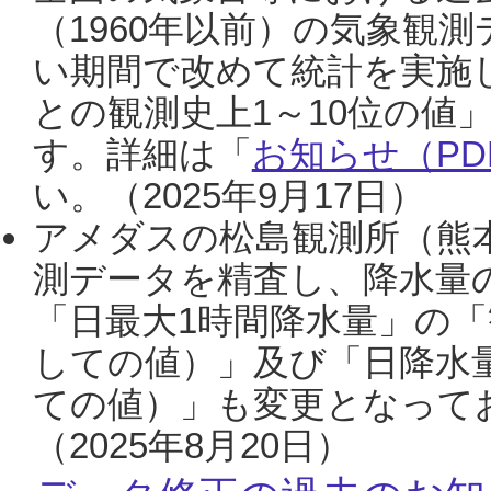
（1960年以前）の気象観
い期間で改めて統計を実施
との観測史上1～10位の値
す。詳細は「
お知らせ（PDF
い。（2025年9月17日）
アメダスの松島観測所（熊本
測データを精査し、降水量
「日最大1時間降水量」の「
しての値）」及び「日降水
ての値）」も変更となって
（2025年8月20日）