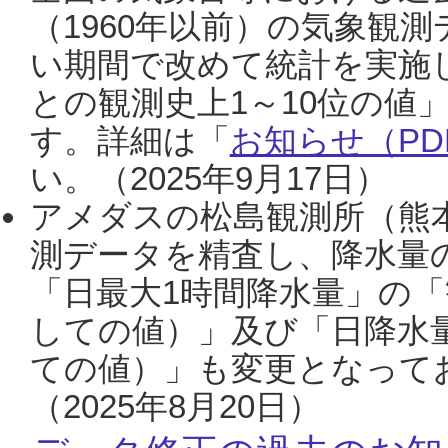
（1960年以前）の気象観
い期間で改めて統計を実施
との観測史上1～10位の値
す。詳細は「
お知らせ（PDF
い。（2025年9月17日）
アメダスの松島観測所（熊本
測データを精査し、降水量
「日最大1時間降水量」の「
しての値）」及び「日降水
ての値）」も変更となって
（2025年8月20日）