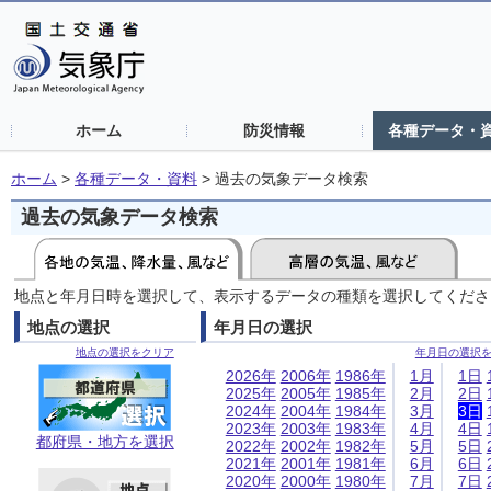
ホーム
防災情報
各種データ・
ホーム
>
各種データ・資料
>
過去の気象データ検索
過去の気象データ検索
地点と年月日時を選択して、表示するデータの種類を選択してくださ
地点の選択
年月日の選択
地点の選択をクリア
年月日の選択
2026年
2006年
1986年
1月
1日
2025年
2005年
1985年
2月
2日
2024年
2004年
1984年
3月
3日
2023年
2003年
1983年
4月
4日
都府県・地方を選択
2022年
2002年
1982年
5月
5日
2021年
2001年
1981年
6月
6日
2020年
2000年
1980年
7月
7日