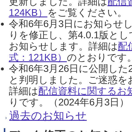
更新しました。詳細は
配信
124KB）
をご覧ください。（2
令和6年6月3日にお知らせし
りを修正し、第4.0.1版
お知らせします。詳細は
配
式：121KB）
のとおりです。
令和6年3月26日に公開した
と判明しました。ご迷惑を
詳細は
配信資料に関するお知
りです。（2024年6月3日）
過去のお知らせ