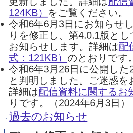
更新しました。詳細は
配信
124KB）
をご覧ください。（2
令和6年6月3日にお知らせし
りを修正し、第4.0.1版
お知らせします。詳細は
配
式：121KB）
のとおりです。
令和6年3月26日に公開した
と判明しました。ご迷惑を
詳細は
配信資料に関するお知
りです。（2024年6月3日）
過去のお知らせ