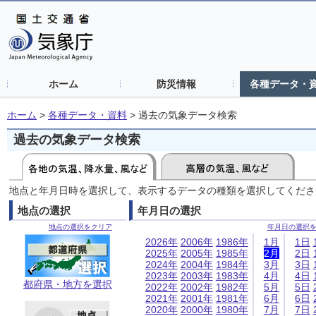
ホーム
防災情報
各種データ・
ホーム
>
各種データ・資料
>
過去の気象データ検索
過去の気象データ検索
地点と年月日時を選択して、表示するデータの種類を選択してくださ
地点の選択
年月日の選択
地点の選択をクリア
年月日の選択
2026年
2006年
1986年
1月
1日
2025年
2005年
1985年
2月
2日
2024年
2004年
1984年
3月
3日
2023年
2003年
1983年
4月
4日
都府県・地方を選択
2022年
2002年
1982年
5月
5日
2021年
2001年
1981年
6月
6日
2020年
2000年
1980年
7月
7日