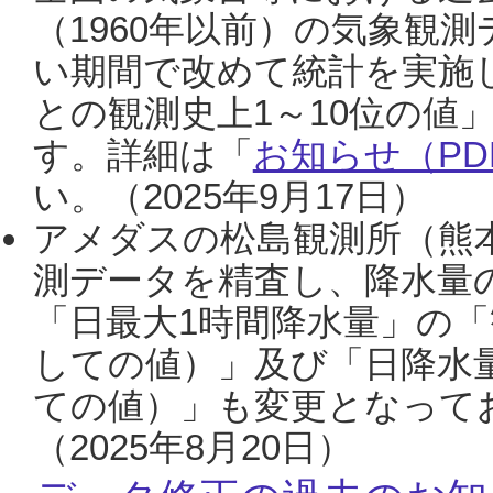
（1960年以前）の気象観
い期間で改めて統計を実施
との観測史上1～10位の値
す。詳細は「
お知らせ（PDF
い。（2025年9月17日）
アメダスの松島観測所（熊本
測データを精査し、降水量
「日最大1時間降水量」の「
しての値）」及び「日降水
ての値）」も変更となって
（2025年8月20日）