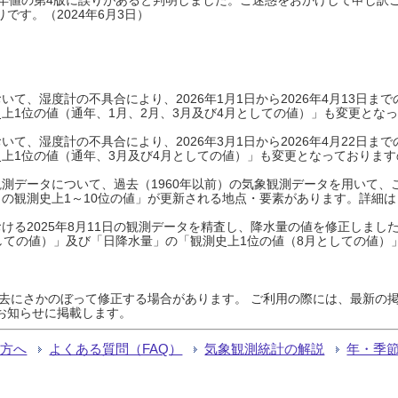
です。（2024年6月3日）
て、湿度計の不具合により、2026年1月1日から2026年4月13日
上1位の値（通年、1月、2月、3月及び4月としての値）」も変更とな
て、湿度計の不具合により、2026年3月1日から2026年4月22日
上1位の値（通年、3月及び4月としての値）」も変更となっておりますので
測データについて、過去（1960年以前）の気象観測データを用いて、
の観測史上1～10位の値」が更新される地点・要素があります。詳細は
ける2025年8月11日の観測データを精査し、降水量の値を修正しまし
しての値）」及び「日降水量」の「観測史上1位の値（8月としての値）
過去にさかのぼって修正する場合があります。 ご利用の際には、最新の掲
お知らせに掲載します。
る方へ
よくある質問（FAQ）
気象観測統計の解説
年・季