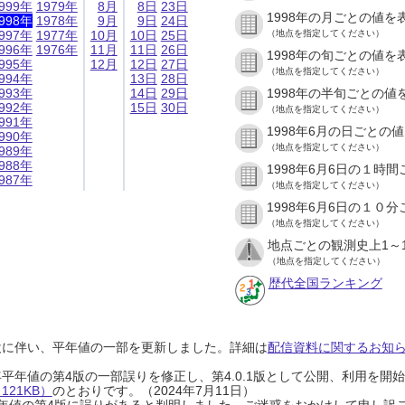
999年
1979年
8月
8日
23日
1998年の月ごとの値を
998年
1978年
9月
9日
24日
997年
1977年
10月
10日
25日
（地点を指定してください）
996年
1976年
11月
11日
26日
1998年の旬ごとの値を
995年
12月
12日
27日
（地点を指定してください）
994年
13日
28日
993年
14日
29日
1998年の半旬ごとの値
992年
15日
30日
（地点を指定してください）
991年
1998年6月の日ごとの
990年
（地点を指定してください）
989年
988年
1998年6月6日の１時
987年
（地点を指定してください）
1998年6月6日の１０
（地点を指定してください）
地点ごとの観測史上1～
（地点を指定してください）
歴代全国ランキング
設に伴い、平年値の一部を更新しました。詳細は
配信資料に関するお知らせ
0年平年値の第4版の一部誤りを修正し、第4.0.1版として公開、利用を
21KB）
のとおりです。（2024年7月11日）
0年平年値の第4版に誤りがあると判明しました。ご迷惑をおかけして申し訳