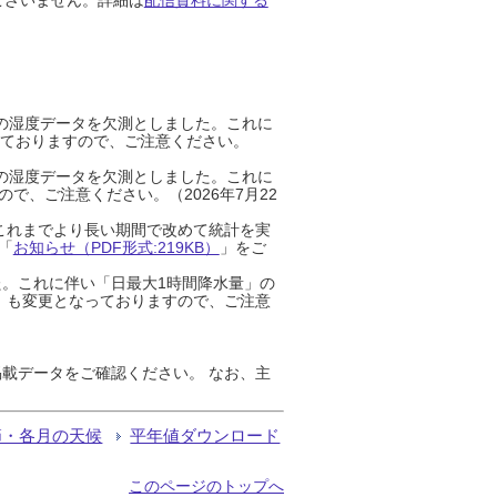
までの湿度データを欠測としました。これに
っておりますので、ご注意ください。
までの湿度データを欠測としました。これに
、ご注意ください。（2026年7月22
これまでより長い期間で改めて統計を実
「
お知らせ（PDF形式:219KB）
」をご
た。これに伴い「日最大1時間降水量」の
」も変更となっておりますので、ご注意
載データをご確認ください。 なお、主
節・各月の天候
平年値ダウンロード
このページのトップへ