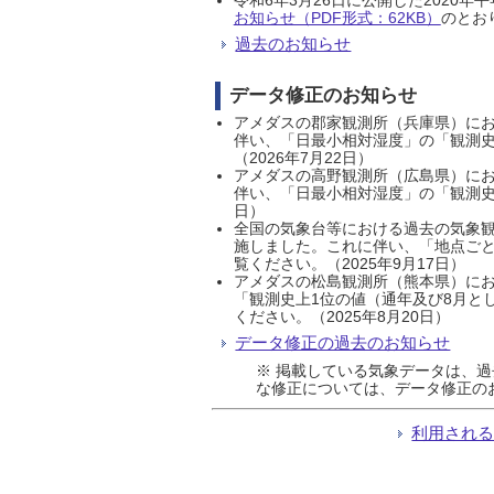
お知らせ（PDF形式：62KB）
のとおり
過去のお知らせ
データ修正のお知らせ
アメダスの郡家観測所（兵庫県）におい
伴い、「日最小相対湿度」の「観測史
（2026年7月22日）
アメダスの高野観測所（広島県）におい
伴い、「日最小相対湿度」の「観測史
日）
全国の気象台等における過去の気象観
施しました。これに伴い、「地点ごと
覧ください。（2025年9月17日）
アメダスの松島観測所（熊本県）にお
「観測史上1位の値（通年及び8月と
ください。（2025年8月20日）
データ修正の過去のお知らせ
※ 掲載している気象データは、
な修正については、データ修正の
利用され