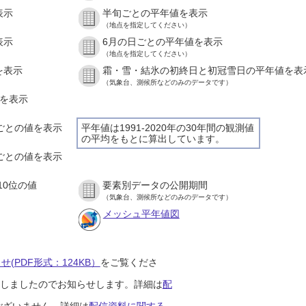
表示
半旬ごとの平年値を表示
（地点を指定してください）
表示
6月の日ごとの平年値を表示
（地点を指定してください）
を表示
霜・雪・結氷の初終日と初冠雪日の平年値を表
（気象台、測候所などのみのデータです）
値を表示
間ごとの値を表示
平年値は1991-2020年の30年間の観測値
の平均をもとに算出しています。
分ごとの値を表示
10位の値
要素別データの公開期間
（気象台、測候所などのみのデータです）
メッシュ平年値図
(PDF形式：124KB）
をご覧くださ
開始しましたのでお知らせします。詳細は
配
ございません。詳細は
配信資料に関する