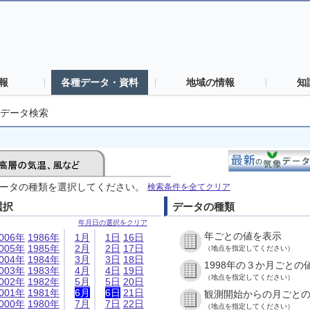
報
各種データ・資料
地域の情報
知
データ検索
ータの種類を選択してください。
検索条件を全てクリア
選択
データの種類
年月日の選択をクリア
年ごとの値を表示
006年
1986年
1月
1日
16日
005年
1985年
2月
2日
17日
（地点を指定してください）
004年
1984年
3月
3日
18日
1998年の３か月ごとの
003年
1983年
4月
4日
19日
（地点を指定してください）
002年
1982年
5月
5日
20日
001年
1981年
6月
6日
21日
観測開始からの月ごと
000年
1980年
7月
7日
22日
（地点を指定してください）