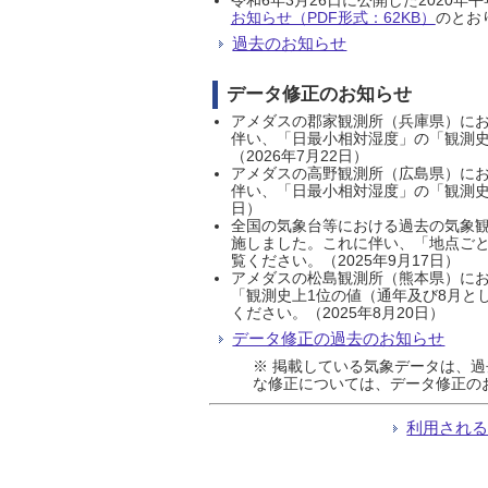
お知らせ（PDF形式：62KB）
のとおり
過去のお知らせ
データ修正のお知らせ
アメダスの郡家観測所（兵庫県）におい
伴い、「日最小相対湿度」の「観測史
（2026年7月22日）
アメダスの高野観測所（広島県）におい
伴い、「日最小相対湿度」の「観測史
日）
全国の気象台等における過去の気象観
施しました。これに伴い、「地点ごと
覧ください。（2025年9月17日）
アメダスの松島観測所（熊本県）にお
「観測史上1位の値（通年及び8月と
ください。（2025年8月20日）
データ修正の過去のお知らせ
※ 掲載している気象データは、
な修正については、データ修正の
利用され