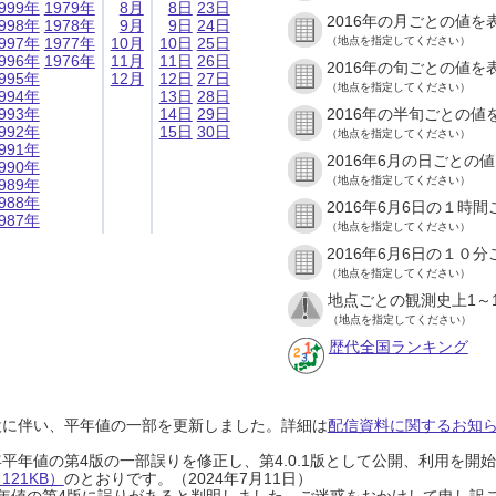
999年
1979年
8月
8日
23日
2016年の月ごとの値を
998年
1978年
9月
9日
24日
997年
1977年
10月
10日
25日
（地点を指定してください）
996年
1976年
11月
11日
26日
2016年の旬ごとの値を
995年
12月
12日
27日
（地点を指定してください）
994年
13日
28日
993年
14日
29日
2016年の半旬ごとの値
992年
15日
30日
（地点を指定してください）
991年
2016年6月の日ごとの
990年
（地点を指定してください）
989年
988年
2016年6月6日の１時
987年
（地点を指定してください）
2016年6月6日の１０
（地点を指定してください）
地点ごとの観測史上1～
（地点を指定してください）
歴代全国ランキング
設に伴い、平年値の一部を更新しました。詳細は
配信資料に関するお知らせ
0年平年値の第4版の一部誤りを修正し、第4.0.1版として公開、利用を
21KB）
のとおりです。（2024年7月11日）
0年平年値の第4版に誤りがあると判明しました。ご迷惑をおかけして申し訳