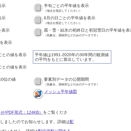
表示
半旬ごとの平年値を表示
（地点を指定してください）
表示
6月の日ごとの平年値を表示
（地点を指定してください）
を表示
霜・雪・結氷の初終日と初冠雪日の平年値を表
（気象台、測候所などのみのデータです）
値を表示
間ごとの値を表示
平年値は1991-2020年の30年間の観測値
の平均をもとに算出しています。
分ごとの値を表示
10位の値
要素別データの公開期間
（気象台、測候所などのみのデータです）
メッシュ平年値図
(PDF形式：124KB）
をご覧くださ
開始しましたのでお知らせします。詳細は
配
ございません。詳細は
配信資料に関する