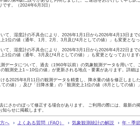
です。（2024年6月3日）
て、湿度計の不具合により、2026年1月1日から2026年4月13日
上1位の値（通年、1月、2月、3月及び4月としての値）」も変更とな
て、湿度計の不具合により、2026年3月1日から2026年4月22日
上1位の値（通年、3月及び4月としての値）」も変更となっておりますので
測データについて、過去（1960年以前）の気象観測データを用いて、
の観測史上1～10位の値」が更新される地点・要素があります。詳細は
ける2025年8月11日の観測データを精査し、降水量の値を修正しまし
しての値）」及び「日降水量」の「観測史上1位の値（8月としての値）
過去にさかのぼって修正する場合があります。 ご利用の際には、最新の掲
お知らせに掲載します。
る方へ
よくある質問（FAQ）
気象観測統計の解説
年・季