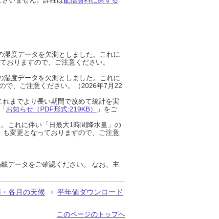
までの湿度データを欠測としました。これに
っておりますので、ご注意ください。
までの湿度データを欠測としました。これに
、ご注意ください。（2026年7月22
これまでより長い期間で改めて統計を実
「
お知らせ（PDF形式:219KB）
」をご
た。これに伴い「日最大1時間降水量」の
」も変更となっておりますので、ご注意
載データをご確認ください。 なお、主
節・各月の天候
平年値ダウンロード
このページのトップへ