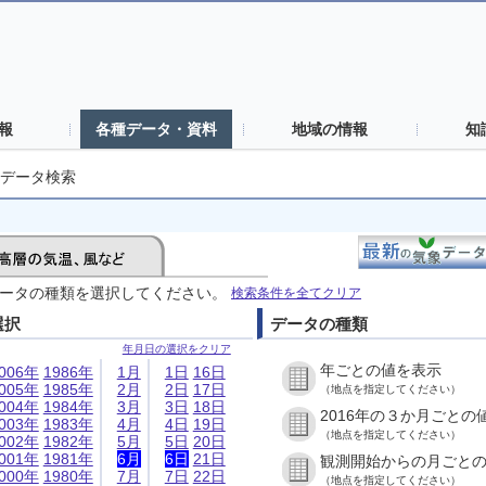
報
各種データ・資料
地域の情報
知
データ検索
ータの種類を選択してください。
検索条件を全てクリア
選択
データの種類
年月日の選択をクリア
年ごとの値を表示
006年
1986年
1月
1日
16日
005年
1985年
2月
2日
17日
（地点を指定してください）
004年
1984年
3月
3日
18日
2016年の３か月ごとの
003年
1983年
4月
4日
19日
（地点を指定してください）
002年
1982年
5月
5日
20日
001年
1981年
6月
6日
21日
観測開始からの月ごと
000年
1980年
7月
7日
22日
（地点を指定してください）