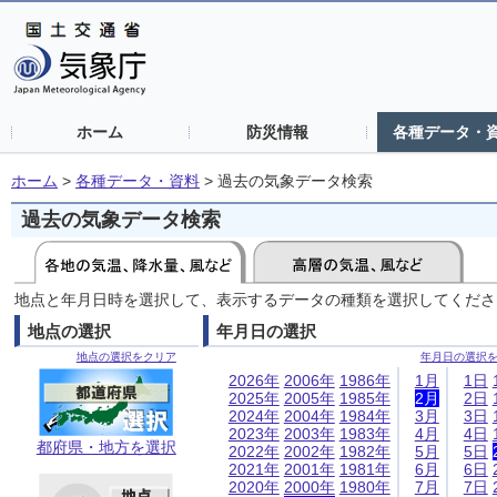
ホーム
防災情報
各種データ・
ホーム
>
各種データ・資料
>
過去の気象データ検索
過去の気象データ検索
地点と年月日時を選択して、表示するデータの種類を選択してくださ
地点の選択
年月日の選択
地点の選択をクリア
年月日の選択
2026年
2006年
1986年
1月
1日
2025年
2005年
1985年
2月
2日
2024年
2004年
1984年
3月
3日
2023年
2003年
1983年
4月
4日
都府県・地方を選択
2022年
2002年
1982年
5月
5日
2021年
2001年
1981年
6月
6日
2020年
2000年
1980年
7月
7日