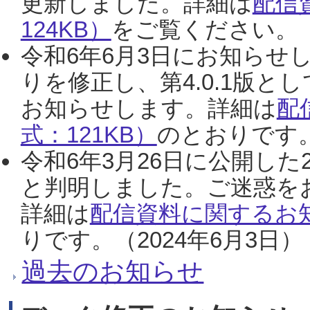
更新しました。詳細は
配信
124KB）
をご覧ください。（2
令和6年6月3日にお知らせし
りを修正し、第4.0.1版
お知らせします。詳細は
配
式：121KB）
のとおりです。
令和6年3月26日に公開した
と判明しました。ご迷惑を
詳細は
配信資料に関するお知
りです。（2024年6月3日）
過去のお知らせ