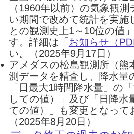
（1960年以前）の気象観
い期間で改めて統計を実施
との観測史上1～10位の値
す。詳細は「
お知らせ（PDF
い。（2025年9月17日）
アメダスの松島観測所（熊本
測データを精査し、降水量
「日最大1時間降水量」の「
しての値）」及び「日降水
ての値）」も変更となって
（2025年8月20日）