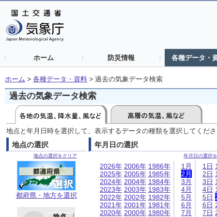
ホーム
防災情報
各種データ・
ホーム
>
各種データ・資料
>
過去の気象データ検索
過去の気象データ検索
地点と年月日時を選択して、表示するデータの種類を選択してくださ
地点の選択
年月日の選択
地点の選択をクリア
年月日の選択
2026年
2006年
1986年
1月
1日
2025年
2005年
1985年
2月
2日
2024年
2004年
1984年
3月
3日
2023年
2003年
1983年
4月
4日
都府県・地方を選択
2022年
2002年
1982年
5月
5日
2021年
2001年
1981年
6月
6日
2020年
2000年
1980年
7月
7日