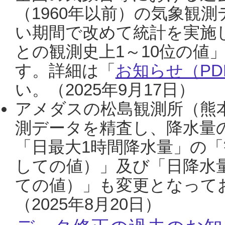
（1960年以前）の気象観
い期間で改めて統計を実施
との観測史上1～10位の値
す。詳細は「
お知らせ（PDF
い。（2025年9月17日）
アメダスの松島観測所（熊本
測データを精査し、降水量
「日最大1時間降水量」の「
しての値）」及び「日降水
ての値）」も変更となって
（2025年8月20日）