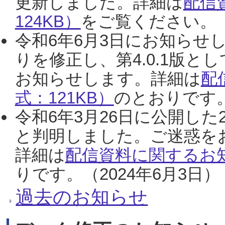
更新しました。詳細は
配信
124KB）
をご覧ください。（2
令和6年6月3日にお知らせし
りを修正し、第4.0.1版
お知らせします。詳細は
配
式：121KB）
のとおりです。
令和6年3月26日に公開した
と判明しました。ご迷惑を
詳細は
配信資料に関するお知
りです。（2024年6月3日）
過去のお知らせ