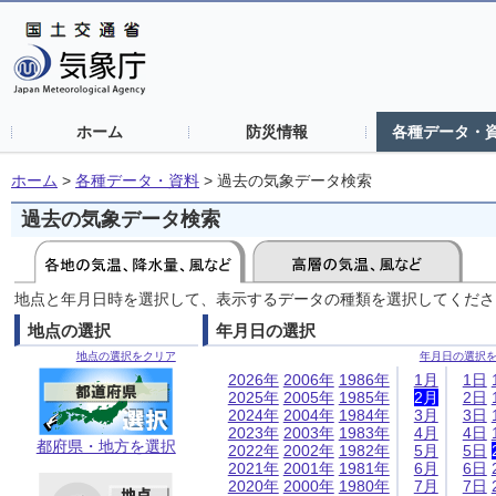
ホーム
防災情報
各種データ・
ホーム
>
各種データ・資料
>
過去の気象データ検索
過去の気象データ検索
地点と年月日時を選択して、表示するデータの種類を選択してくださ
地点の選択
年月日の選択
地点の選択をクリア
年月日の選択
2026年
2006年
1986年
1月
1日
2025年
2005年
1985年
2月
2日
2024年
2004年
1984年
3月
3日
2023年
2003年
1983年
4月
4日
都府県・地方を選択
2022年
2002年
1982年
5月
5日
2021年
2001年
1981年
6月
6日
2020年
2000年
1980年
7月
7日