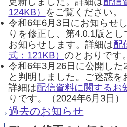
更新しました。詳細は
配信
124KB）
をご覧ください。（2
令和6年6月3日にお知らせし
りを修正し、第4.0.1版
お知らせします。詳細は
配
式：121KB）
のとおりです。
令和6年3月26日に公開した
と判明しました。ご迷惑を
詳細は
配信資料に関するお知
りです。（2024年6月3日）
過去のお知らせ