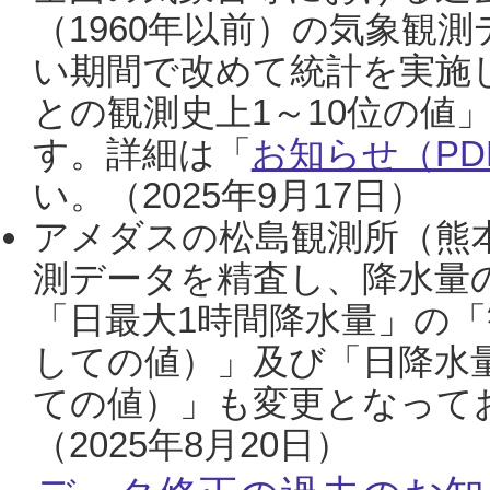
（1960年以前）の気象観
い期間で改めて統計を実施
との観測史上1～10位の値
す。詳細は「
お知らせ（PDF
い。（2025年9月17日）
アメダスの松島観測所（熊本
測データを精査し、降水量
「日最大1時間降水量」の「
しての値）」及び「日降水
ての値）」も変更となって
（2025年8月20日）