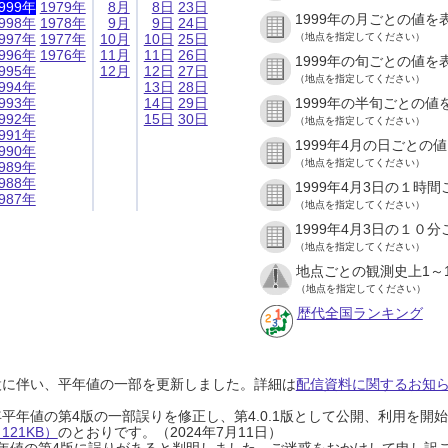
999年
1979年
8月
8日
23日
1999年の月ごとの値を
998年
1978年
9月
9日
24日
997年
1977年
10月
10日
25日
（地点を指定してください）
996年
1976年
11月
11日
26日
1999年の旬ごとの値を
995年
12月
12日
27日
（地点を指定してください）
994年
13日
28日
993年
14日
29日
1999年の半旬ごとの値
992年
15日
30日
（地点を指定してください）
991年
1999年4月の日ごとの
990年
（地点を指定してください）
989年
988年
1999年4月3日の１時
987年
（地点を指定してください）
1999年4月3日の１０
（地点を指定してください）
地点ごとの観測史上1～
（地点を指定してください）
歴代全国ランキング
設に伴い、平年値の一部を更新しました。詳細は
配信資料に関するお知らせ
0年平年値の第4版の一部誤りを修正し、第4.0.1版として公開、利用を
21KB）
のとおりです。（2024年7月11日）
0年平年値の第4版に誤りがあると判明しました。ご迷惑をおかけして申し訳