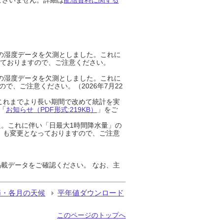
までの湿度データを欠測としました。これに
っておりますので、ご注意ください。
までの湿度データを欠測としました。これに
、ご注意ください。（2026年7月22
これまでより長い期間で改めて統計を実
「
お知らせ（PDF形式:219KB）
」をご
た。これに伴い「日最大1時間降水量」の
」も変更となっておりますので、ご注意
載データをご確認ください。 なお、主
節・各月の天候
平年値ダウンロード
このページのトップへ