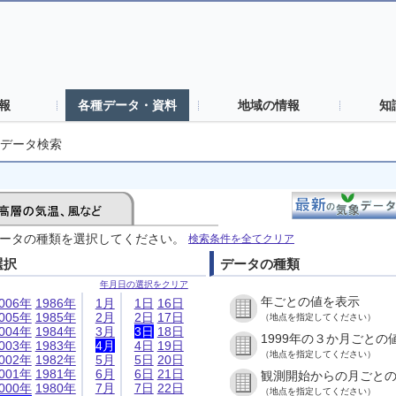
報
各種データ・資料
地域の情報
知
データ検索
ータの種類を選択してください。
検索条件を全てクリア
選択
データの種類
年月日の選択をクリア
年ごとの値を表示
006年
1986年
1月
1日
16日
005年
1985年
2月
2日
17日
（地点を指定してください）
004年
1984年
3月
3日
18日
1999年の３か月ごとの
003年
1983年
4月
4日
19日
（地点を指定してください）
002年
1982年
5月
5日
20日
001年
1981年
6月
6日
21日
観測開始からの月ごと
000年
1980年
7月
7日
22日
（地点を指定してください）