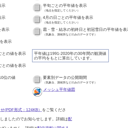
表示
半旬ごとの平年値を表示
（地点を指定してください）
表示
4月の日ごとの平年値を表示
（地点を指定してください）
を表示
霜・雪・結氷の初終日と初冠雪日の平年値を表
（気象台、測候所などのみのデータです）
値を表示
間ごとの値を表示
平年値は1991-2020年の30年間の観測値
の平均をもとに算出しています。
分ごとの値を表示
10位の値
要素別データの公開期間
（気象台、測候所などのみのデータです）
メッシュ平年値図
(PDF形式：124KB）
をご覧くださ
開始しましたのでお知らせします。詳細は
配
ございません。詳細は
配信資料に関する