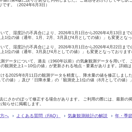
です。（2024年6月3日）
て、湿度計の不具合により、2026年1月1日から2026年4月13日
上1位の値（通年、1月、2月、3月及び4月としての値）」も変更とな
て、湿度計の不具合により、2026年3月1日から2026年4月22日
上1位の値（通年、3月及び4月としての値）」も変更となっておりますので
測データについて、過去（1960年以前）の気象観測データを用いて、
の観測史上1～10位の値」が更新される地点・要素があります。詳細は
ける2025年8月11日の観測データを精査し、降水量の値を修正しまし
しての値）」及び「日降水量」の「観測史上1位の値（8月としての値）
過去にさかのぼって修正する場合があります。 ご利用の際には、最新の掲
お知らせに掲載します。
る方へ
よくある質問（FAQ）
気象観測統計の解説
年・季