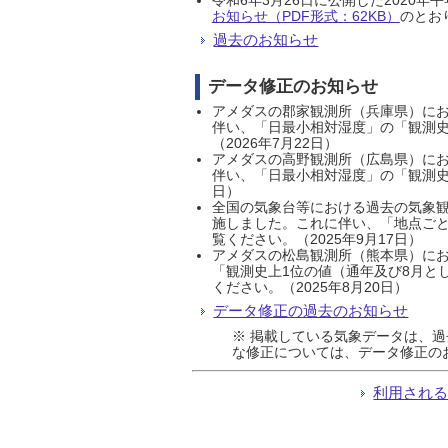
お知らせ（PDF形式：62KB）
のとおり
過去のお知らせ
データ修正のお知らせ
アメダスの郡家観測所（兵庫県）におい
伴い、「日最小相対湿度」の「観測史
（2026年7月22日）
アメダスの高野観測所（広島県）におい
伴い、「日最小相対湿度」の「観測史
日）
全国の気象台等における過去の気象観
施しました。これに伴い、「地点ごと
覧ください。（2025年9月17日）
アメダスの松島観測所（熊本県）にお
「観測史上1位の値（通年及び8月と
ください。（2025年8月20日）
データ修正の過去のお知らせ
※ 掲載している気象データは、
な修正については、データ修正の
利用され