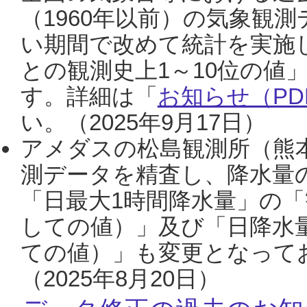
（1960年以前）の気象観
い期間で改めて統計を実施
との観測史上1～10位の値
す。詳細は「
お知らせ（PDF
い。（2025年9月17日）
アメダスの松島観測所（熊本
測データを精査し、降水量
「日最大1時間降水量」の「
しての値）」及び「日降水
ての値）」も変更となって
（2025年8月20日）