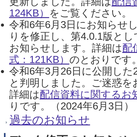
更新しました。詳細は
配信
124KB）
をご覧ください。（2
令和6年6月3日にお知らせし
りを修正し、第4.0.1版
お知らせします。詳細は
配
式：121KB）
のとおりです。
令和6年3月26日に公開した
と判明しました。ご迷惑を
詳細は
配信資料に関するお知
りです。（2024年6月3日）
過去のお知らせ