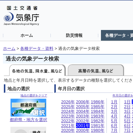
ホーム
防災情報
各種データ・
ホーム
>
各種データ・資料
>
過去の気象データ検索
過去の気象データ検索
地点と年月日時を選択して、表示するデータの種類を選択してくださ
地点の選択
年月日の選択
地点の選択をクリア
年月日の選択
2026年
2006年
1986年
1月
1日
2025年
2005年
1985年
2月
2日
2024年
2004年
1984年
3月
3日
2023年
2003年
1983年
4月
4日
都府県・地方を選択
2022年
2002年
1982年
5月
5日
2021年
2001年
1981年
6月
6日
2020年
2000年
1980年
7月
7日