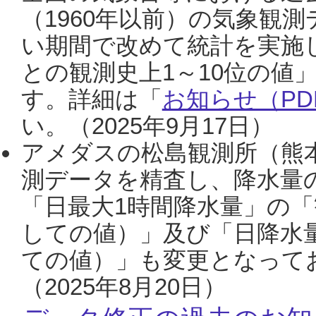
（1960年以前）の気象観
い期間で改めて統計を実施
との観測史上1～10位の値
す。詳細は「
お知らせ（PDF
い。（2025年9月17日）
アメダスの松島観測所（熊本
測データを精査し、降水量
「日最大1時間降水量」の「
しての値）」及び「日降水
ての値）」も変更となって
（2025年8月20日）