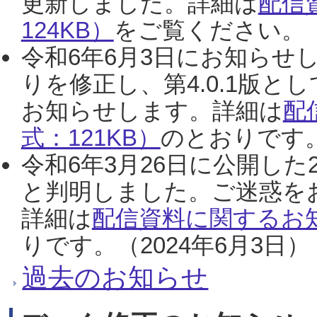
更新しました。詳細は
配信
124KB）
をご覧ください。（2
令和6年6月3日にお知らせし
りを修正し、第4.0.1版
お知らせします。詳細は
配
式：121KB）
のとおりです。
令和6年3月26日に公開した
と判明しました。ご迷惑を
詳細は
配信資料に関するお知
りです。（2024年6月3日）
過去のお知らせ