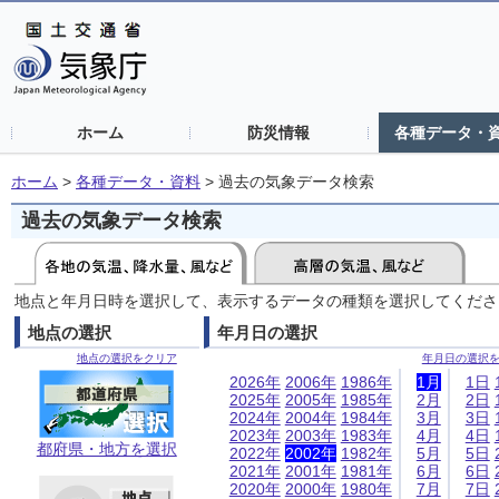
ホーム
防災情報
各種データ・
ホーム
>
各種データ・資料
>
過去の気象データ検索
過去の気象データ検索
地点と年月日時を選択して、表示するデータの種類を選択してくださ
地点の選択
年月日の選択
地点の選択をクリア
年月日の選択
2026年
2006年
1986年
1月
1日
2025年
2005年
1985年
2月
2日
2024年
2004年
1984年
3月
3日
2023年
2003年
1983年
4月
4日
都府県・地方を選択
2022年
2002年
1982年
5月
5日
2021年
2001年
1981年
6月
6日
2020年
2000年
1980年
7月
7日