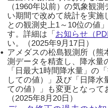
（1960年以前）の気象観
い期間で改めて統計を実施
との観測史上1～10位の値
す。詳細は「
お知らせ（PDF
い。（2025年9月17日）
アメダスの松島観測所（熊本
測データを精査し、降水量
「日最大1時間降水量」の「
しての値）」及び「日降水
ての値）」も変更となって
（2025年8月20日）