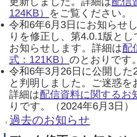
更新しました。詳細は
配信
124KB）
をご覧ください。（2
令和6年6月3日にお知らせし
りを修正し、第4.0.1版
お知らせします。詳細は
配
式：121KB）
のとおりです。
令和6年3月26日に公開した
と判明しました。ご迷惑を
詳細は
配信資料に関するお知
りです。（2024年6月3日）
過去のお知らせ