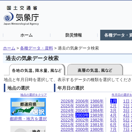
ホーム
防災情報
各種データ・
ホーム
>
各種データ・資料
>
過去の気象データ検索
過去の気象データ検索
地点と年月日時を選択して、表示するデータの種類を選択してくださ
地点の選択
年月日の選択
地点の選択をクリア
年月日の選択
2026年
2006年
1986年
1月
1日
2025年
2005年
1985年
2月
2日
2024年
2004年
1984年
3月
3日
2023年
2003年
1983年
4月
4日
都府県・地方を選択
2022年
2002年
1982年
5月
5日
2021年
2001年
1981年
6月
6日
2020年
2000年
1980年
7月
7日