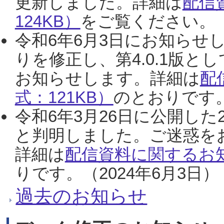
更新しました。詳細は
配信
124KB）
をご覧ください。（2
令和6年6月3日にお知らせし
りを修正し、第4.0.1版
お知らせします。詳細は
配
式：121KB）
のとおりです。
令和6年3月26日に公開した
と判明しました。ご迷惑を
詳細は
配信資料に関するお知
りです。（2024年6月3日）
過去のお知らせ