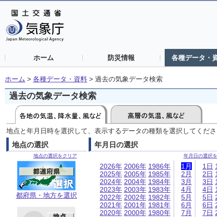
ホーム
防災情報
各種データ・
ホーム
>
各種データ・資料
>
過去の気象データ検索
過去の気象データ検索
地点と年月日時を選択して、表示するデータの種類を選択してくださ
地点の選択
年月日の選択
地点の選択をクリア
年月日の選択
2026年
2006年
1986年
1月
1日
2025年
2005年
1985年
2月
2日
2024年
2004年
1984年
3月
3日
2023年
2003年
1983年
4月
4日
都府県・地方を選択
2022年
2002年
1982年
5月
5日
2021年
2001年
1981年
6月
6日
2020年
2000年
1980年
7月
7日