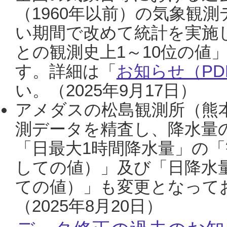
（1960年以前）の気象観
い期間で改めて統計を実施
との観測史上1～10位の値
す。詳細は「
お知らせ（PDF
い。（2025年9月17日）
アメダスの松島観測所（熊本
測データを精査し、降水量
「日最大1時間降水量」の「
しての値）」及び「日降水
ての値）」も変更となって
（2025年8月20日）