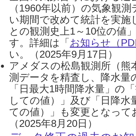
（1960年以前）の気象観
い期間で改めて統計を実施
との観測史上1～10位の値
す。詳細は「
お知らせ（PDF
い。（2025年9月17日）
アメダスの松島観測所（熊本
測データを精査し、降水量
「日最大1時間降水量」の「
しての値）」及び「日降水
ての値）」も変更となって
（2025年8月20日）