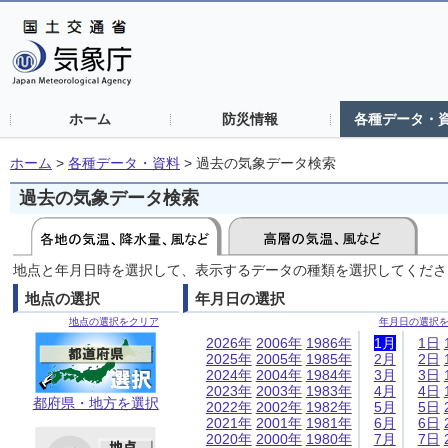
ホーム
防災情報
各種データ・
ホーム
>
各種データ・資料
>
過去の気象データ検索
過去の気象データ検索
地点と年月日時を選択して、表示するデータの種類を選択してくださ
地点の選択
年月日の選択
地点の選択をクリア
年月日の選択
2026年
2006年
1986年
1月
1日
2025年
2005年
1985年
2月
2日
2024年
2004年
1984年
3月
3日
2023年
2003年
1983年
4月
4日
都府県・地方を選択
2022年
2002年
1982年
5月
5日
2021年
2001年
1981年
6月
6日
2020年
2000年
1980年
7月
7日