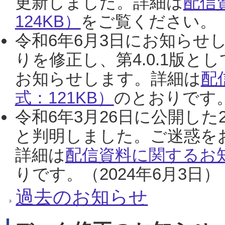
更新しました。詳細は
配信
124KB）
をご覧ください。（2
令和6年6月3日にお知らせし
りを修正し、第4.0.1版
お知らせします。詳細は
配
式：121KB）
のとおりです。
令和6年3月26日に公開した
と判明しました。ご迷惑を
詳細は
配信資料に関するお知
りです。（2024年6月3日）
過去のお知らせ