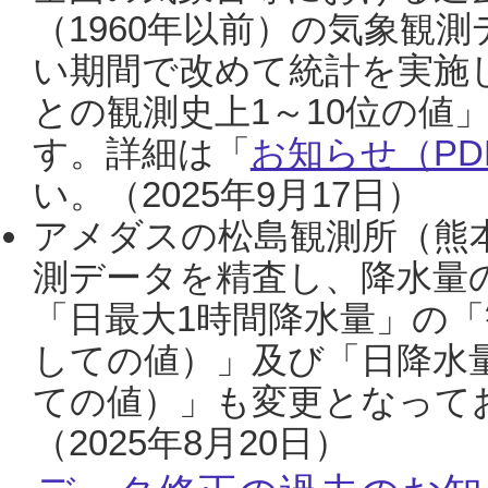
（1960年以前）の気象観
い期間で改めて統計を実施
との観測史上1～10位の値
す。詳細は「
お知らせ（PDF
い。（2025年9月17日）
アメダスの松島観測所（熊本
測データを精査し、降水量
「日最大1時間降水量」の「
しての値）」及び「日降水
ての値）」も変更となって
（2025年8月20日）