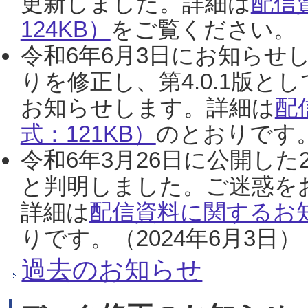
更新しました。詳細は
配信
124KB）
をご覧ください。（2
令和6年6月3日にお知らせし
りを修正し、第4.0.1版
お知らせします。詳細は
配
式：121KB）
のとおりです。
令和6年3月26日に公開した
と判明しました。ご迷惑を
詳細は
配信資料に関するお知
りです。（2024年6月3日）
過去のお知らせ