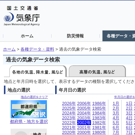
ホーム
防災情報
各種データ・
ホーム
>
各種データ・資料
>
過去の気象データ検索
過去の気象データ検索
地点と年月日時を選択して、表示するデータの種類を選択してくださ
地点の選択
年月日の選択
地点の選択をクリア
年月日の選択
2026年
2006年
1986年
1月
1日
2025年
2005年
1985年
2月
2日
2024年
2004年
1984年
3月
3日
2023年
2003年
1983年
4月
4日
都府県・地方を選択
2022年
2002年
1982年
5月
5日
2021年
2001年
1981年
6月
6日
2020年
2000年
1980年
7月
7日