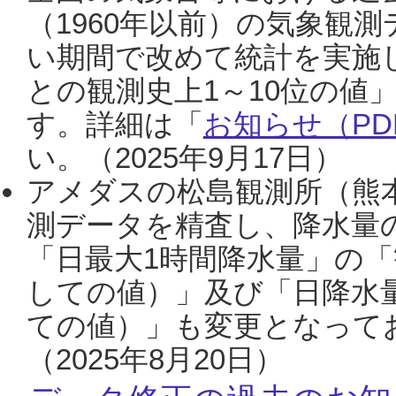
（1960年以前）の気象観
い期間で改めて統計を実施
との観測史上1～10位の値
す。詳細は「
お知らせ（PDF
い。（2025年9月17日）
アメダスの松島観測所（熊本
測データを精査し、降水量
「日最大1時間降水量」の「
しての値）」及び「日降水
ての値）」も変更となって
（2025年8月20日）