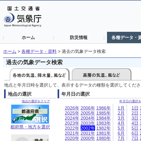
ホーム
防災情報
各種データ・
ホーム
>
各種データ・資料
>
過去の気象データ検索
過去の気象データ検索
地点と年月日時を選択して、表示するデータの種類を選択してくださ
地点の選択
年月日の選択
地点の選択をクリア
年月日の選択
2026年
2006年
1986年
1月
1日
2025年
2005年
1985年
2月
2日
2024年
2004年
1984年
3月
3日
2023年
2003年
1983年
4月
4日
都府県・地方を選択
2022年
2002年
1982年
5月
5日
2021年
2001年
1981年
6月
6日
2020年
2000年
1980年
7月
7日