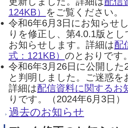
更新しました。詳細は
配信
124KB）
をご覧ください。（2
令和6年6月3日にお知らせし
りを修正し、第4.0.1版
お知らせします。詳細は
配
式：121KB）
のとおりです。
令和6年3月26日に公開した
と判明しました。ご迷惑を
詳細は
配信資料に関するお知
りです。（2024年6月3日）
過去のお知らせ