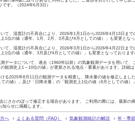
です。（2024年6月3日）
て、湿度計の不具合により、2026年1月1日から2026年4月13日
上1位の値（通年、1月、2月、3月及び4月としての値）」も変更とな
て、湿度計の不具合により、2026年3月1日から2026年4月22日
上1位の値（通年、3月及び4月としての値）」も変更となっておりますので
測データについて、過去（1960年以前）の気象観測データを用いて、
の観測史上1～10位の値」が更新される地点・要素があります。詳細は
ける2025年8月11日の観測データを精査し、降水量の値を修正しまし
しての値）」及び「日降水量」の「観測史上1位の値（8月としての値）
過去にさかのぼって修正する場合があります。 ご利用の際には、最新の掲
お知らせに掲載します。
る方へ
よくある質問（FAQ）
気象観測統計の解説
年・季