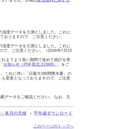
までの湿度データを欠測としました。これに
っておりますので、ご注意ください。
までの湿度データを欠測としました。これに
、ご注意ください。（2026年7月22
これまでより長い期間で改めて統計を実
「
お知らせ（PDF形式:219KB）
」をご
た。これに伴い「日最大1時間降水量」の
」も変更となっておりますので、ご注意
載データをご確認ください。 なお、主
節・各月の天候
平年値ダウンロード
このページのトップへ