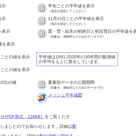
表示
半旬ごとの平年値を表示
（地点を指定してください）
表示
11月の日ごとの平年値を表示
（地点を指定してください）
を表示
霜・雪・結氷の初終日と初冠雪日の平年値を
（気象台、測候所などのみのデータです）
の値を表示
時間ごとの値を表示
平年値は1991-2020年の30年間の観測値
の平均をもとに算出しています。
０分ごとの値を表示
10位の値
要素別データの公開期間
（気象台、測候所などのみのデータです）
メッシュ平年値図
(PDF形式：124KB）
をご覧くださ
開始しましたのでお知らせします。詳細は
配
ございません。詳細は
配信資料に関する