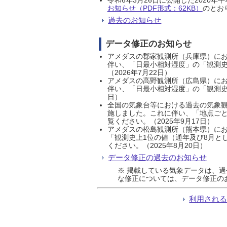
お知らせ（PDF形式：62KB）
のとおり
過去のお知らせ
データ修正のお知らせ
アメダスの郡家観測所（兵庫県）におい
伴い、「日最小相対湿度」の「観測史
（2026年7月22日）
アメダスの高野観測所（広島県）におい
伴い、「日最小相対湿度」の「観測史
日）
全国の気象台等における過去の気象観
施しました。これに伴い、「地点ごと
覧ください。（2025年9月17日）
アメダスの松島観測所（熊本県）にお
「観測史上1位の値（通年及び8月と
ください。（2025年8月20日）
データ修正の過去のお知らせ
※ 掲載している気象データは、
な修正については、データ修正の
利用され