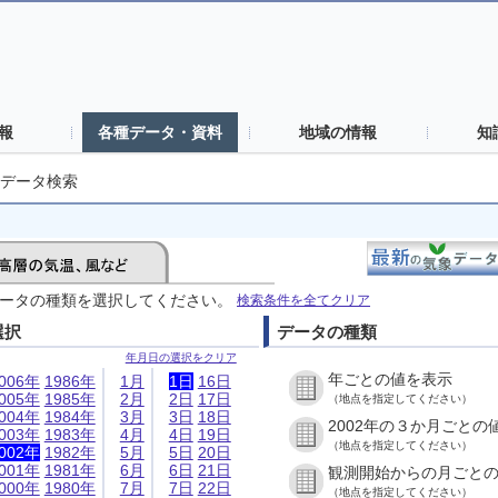
報
各種データ・資料
地域の情報
知
データ検索
ータの種類を選択してください。
検索条件を全てクリア
選択
データの種類
年月日の選択をクリア
年ごとの値を表示
006年
1986年
1月
1日
16日
005年
1985年
2月
2日
17日
（地点を指定してください）
004年
1984年
3月
3日
18日
2002年の３か月ごとの
003年
1983年
4月
4日
19日
（地点を指定してください）
002年
1982年
5月
5日
20日
001年
1981年
6月
6日
21日
観測開始からの月ごと
000年
1980年
7月
7日
22日
（地点を指定してください）