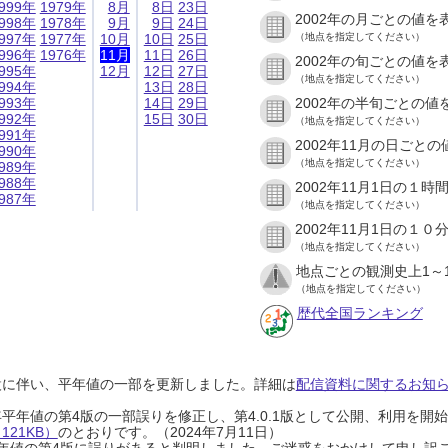
999年
1979年
8月
8日
23日
2002年の月ごとの値を
998年
1978年
9月
9日
24日
997年
1977年
10月
10日
25日
（地点を指定してください）
996年
1976年
11月
11日
26日
2002年の旬ごとの値を
995年
12月
12日
27日
（地点を指定してください）
994年
13日
28日
993年
14日
29日
2002年の半旬ごとの値
992年
15日
30日
（地点を指定してください）
991年
2002年11月の日ごと
990年
（地点を指定してください）
989年
988年
2002年11月1日の１
987年
（地点を指定してください）
2002年11月1日の１
（地点を指定してください）
地点ごとの観測史上1～
（地点を指定してください）
歴代全国ランキング
設に伴い、平年値の一部を更新しました。詳細は
配信資料に関するお知らせ
0年平年値の第4版の一部誤りを修正し、第4.0.1版として公開、利用を
21KB）
のとおりです。（2024年7月11日）
0年平年値の第4版に誤りがあると判明しました。ご迷惑をおかけして申し訳