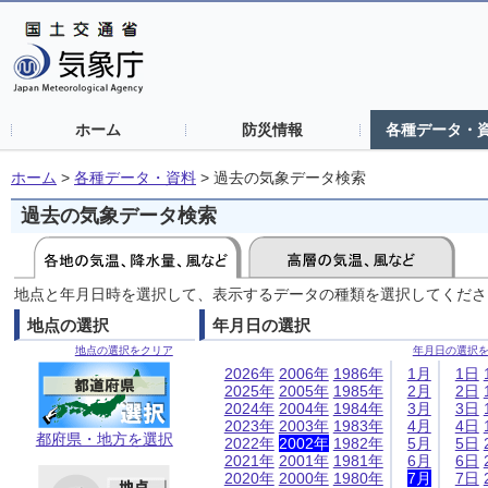
ホーム
防災情報
各種データ・
ホーム
>
各種データ・資料
>
過去の気象データ検索
過去の気象データ検索
地点と年月日時を選択して、表示するデータの種類を選択してくださ
地点の選択
年月日の選択
地点の選択をクリア
年月日の選択
2026年
2006年
1986年
1月
1日
2025年
2005年
1985年
2月
2日
2024年
2004年
1984年
3月
3日
2023年
2003年
1983年
4月
4日
都府県・地方を選択
2022年
2002年
1982年
5月
5日
2021年
2001年
1981年
6月
6日
2020年
2000年
1980年
7月
7日