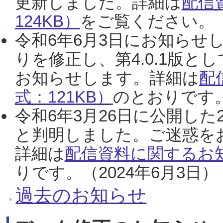
更新しました。詳細は
配信
124KB）
をご覧ください。（2
令和6年6月3日にお知らせし
りを修正し、第4.0.1版
お知らせします。詳細は
配
式：121KB）
のとおりです。
令和6年3月26日に公開した
と判明しました。ご迷惑を
詳細は
配信資料に関するお知
りです。（2024年6月3日）
過去のお知らせ