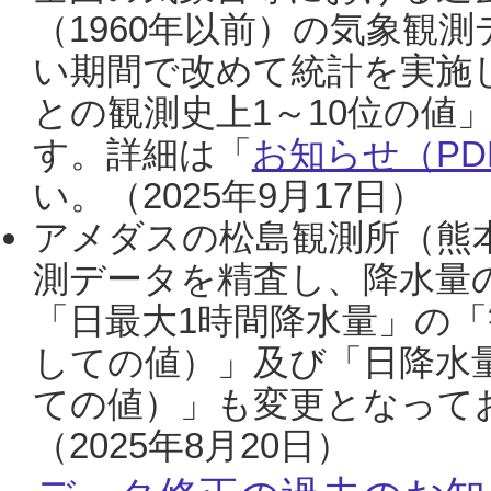
（1960年以前）の気象観
い期間で改めて統計を実施
との観測史上1～10位の値
す。詳細は「
お知らせ（PDF
い。（2025年9月17日）
アメダスの松島観測所（熊本
測データを精査し、降水量
「日最大1時間降水量」の「
しての値）」及び「日降水
ての値）」も変更となって
（2025年8月20日）