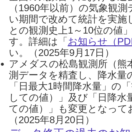
（1960年以前）の気象観
い期間で改めて統計を実施
との観測史上1～10位の値
す。詳細は「
お知らせ（PDF
い。（2025年9月17日）
アメダスの松島観測所（熊本
測データを精査し、降水量
「日最大1時間降水量」の「
しての値）」及び「日降水
ての値）」も変更となって
（2025年8月20日）