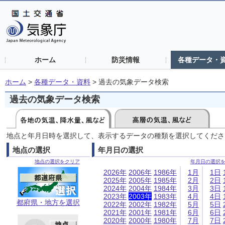
ホーム
防災情報
各種データ・
ホーム
>
各種データ・資料
>
過去の気象データ検索
過去の気象データ検索
地点と年月日時を選択して、表示するデータの種類を選択してくださ
地点の選択
年月日の選択
地点の選択をクリア
年月日の選択
2026年
2006年
1986年
1月
1日
2025年
2005年
1985年
2月
2日
2024年
2004年
1984年
3月
3日
2023年
2003年
1983年
4月
4日
都府県・地方を選択
2022年
2002年
1982年
5月
5日
2021年
2001年
1981年
6月
6日
2020年
2000年
1980年
7月
7日