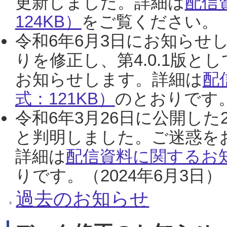
更新しました。詳細は
配信
124KB）
をご覧ください。（2
令和6年6月3日にお知らせし
りを修正し、第4.0.1版
お知らせします。詳細は
配
式：121KB）
のとおりです。
令和6年3月26日に公開した
と判明しました。ご迷惑を
詳細は
配信資料に関するお知
りです。（2024年6月3日）
過去のお知らせ