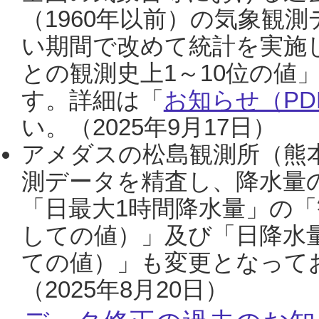
（1960年以前）の気象観
い期間で改めて統計を実施
との観測史上1～10位の値
す。詳細は「
お知らせ（PDF
い。（2025年9月17日）
アメダスの松島観測所（熊本
測データを精査し、降水量
「日最大1時間降水量」の「
しての値）」及び「日降水
ての値）」も変更となって
（2025年8月20日）