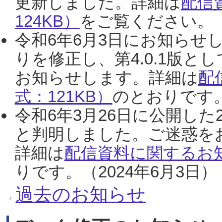
更新しました。詳細は
配信
124KB）
をご覧ください。（2
令和6年6月3日にお知らせし
りを修正し、第4.0.1版
お知らせします。詳細は
配
式：121KB）
のとおりです。
令和6年3月26日に公開した
と判明しました。ご迷惑を
詳細は
配信資料に関するお知
りです。（2024年6月3日）
過去のお知らせ