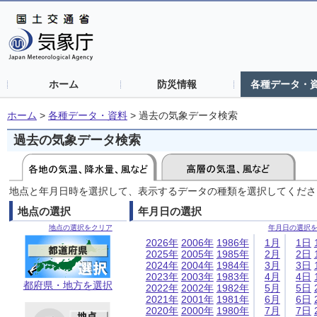
ホーム
防災情報
各種データ・
ホーム
>
各種データ・資料
>
過去の気象データ検索
過去の気象データ検索
地点と年月日時を選択して、表示するデータの種類を選択してくださ
地点の選択
年月日の選択
地点の選択をクリア
年月日の選択
2026年
2006年
1986年
1月
1日
2025年
2005年
1985年
2月
2日
2024年
2004年
1984年
3月
3日
2023年
2003年
1983年
4月
4日
都府県・地方を選択
2022年
2002年
1982年
5月
5日
2021年
2001年
1981年
6月
6日
2020年
2000年
1980年
7月
7日