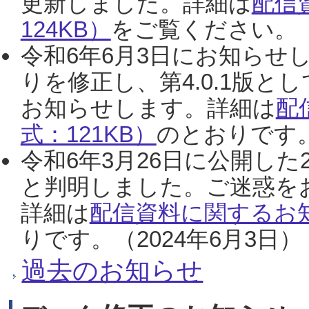
更新しました。詳細は
配信
124KB）
をご覧ください。（2
令和6年6月3日にお知らせし
りを修正し、第4.0.1版
お知らせします。詳細は
配
式：121KB）
のとおりです。
令和6年3月26日に公開した
と判明しました。ご迷惑を
詳細は
配信資料に関するお知
りです。（2024年6月3日）
過去のお知らせ