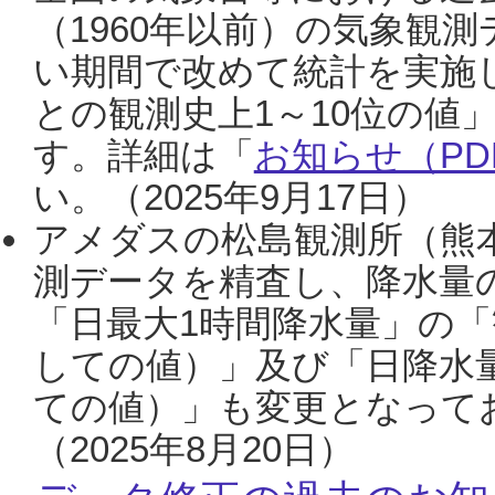
（1960年以前）の気象観
い期間で改めて統計を実施
との観測史上1～10位の値
す。詳細は「
お知らせ（PDF
い。（2025年9月17日）
アメダスの松島観測所（熊本
測データを精査し、降水量
「日最大1時間降水量」の「
しての値）」及び「日降水
ての値）」も変更となって
（2025年8月20日）