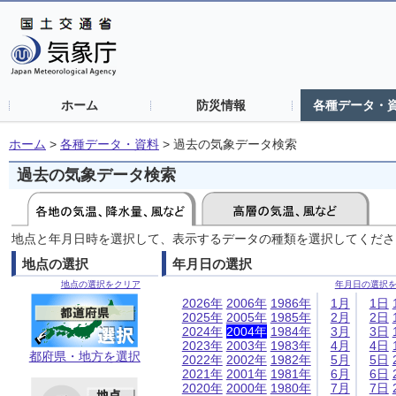
ホーム
防災情報
各種データ・
ホーム
>
各種データ・資料
>
過去の気象データ検索
過去の気象データ検索
地点と年月日時を選択して、表示するデータの種類を選択してくださ
地点の選択
年月日の選択
地点の選択をクリア
年月日の選択
2026年
2006年
1986年
1月
1日
2025年
2005年
1985年
2月
2日
2024年
2004年
1984年
3月
3日
2023年
2003年
1983年
4月
4日
都府県・地方を選択
2022年
2002年
1982年
5月
5日
2021年
2001年
1981年
6月
6日
2020年
2000年
1980年
7月
7日