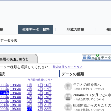
報
各種データ・資料
地域の情報
知
データ検索
ータの種類を選択してください。
検索条件を全てクリア
選択
データの種類
年月日の選択をクリア
年ごとの値を表示
006年
1986年
1月
1日
16日
005年
1985年
2月
2日
17日
（地点を指定してください）
004年
1984年
3月
3日
18日
2004年の３か月ごとの
003年
1983年
4月
4日
19日
（地点を指定してください）
002年
1982年
5月
5日
20日
001年
1981年
6月
6日
21日
観測開始からの月ごと
000年
1980年
7月
7日
22日
（地点を指定してください）