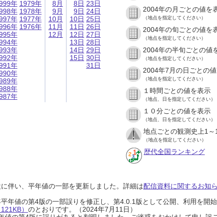
999年
1979年
8月
8日
23日
2004年の月ごとの値を
998年
1978年
9月
9日
24日
997年
1977年
10月
10日
25日
（地点を指定してください）
996年
1976年
11月
11日
26日
2004年の旬ごとの値を
995年
12月
12日
27日
（地点を指定してください）
994年
13日
28日
993年
14日
29日
2004年の半旬ごとの値
992年
15日
30日
（地点を指定してください）
991年
31日
2004年7月の日ごとの
990年
（地点を指定してください）
989年
988年
１時間ごとの値を表示
987年
（地点、日を指定してください）
１０分ごとの値を表示
（地点、日を指定してください）
地点ごとの観測史上1～
（地点を指定してください）
歴代全国ランキング
設に伴い、平年値の一部を更新しました。詳細は
配信資料に関するお知らせ
0年平年値の第4版の一部誤りを修正し、第4.0.1版として公開、利用を
21KB）
のとおりです。（2024年7月11日）
0年平年値の第4版に誤りがあると判明しました。ご迷惑をおかけして申し訳