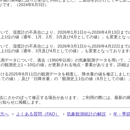
です。（2024年6月3日）
て、湿度計の不具合により、2026年1月1日から2026年4月13日
上1位の値（通年、1月、2月、3月及び4月としての値）」も変更とな
て、湿度計の不具合により、2026年3月1日から2026年4月22日
上1位の値（通年、3月及び4月としての値）」も変更となっておりますので
測データについて、過去（1960年以前）の気象観測データを用いて、
の観測史上1～10位の値」が更新される地点・要素があります。詳細は
ける2025年8月11日の観測データを精査し、降水量の値を修正しまし
しての値）」及び「日降水量」の「観測史上1位の値（8月としての値）
過去にさかのぼって修正する場合があります。 ご利用の際には、最新の掲
お知らせに掲載します。
る方へ
よくある質問（FAQ）
気象観測統計の解説
年・季