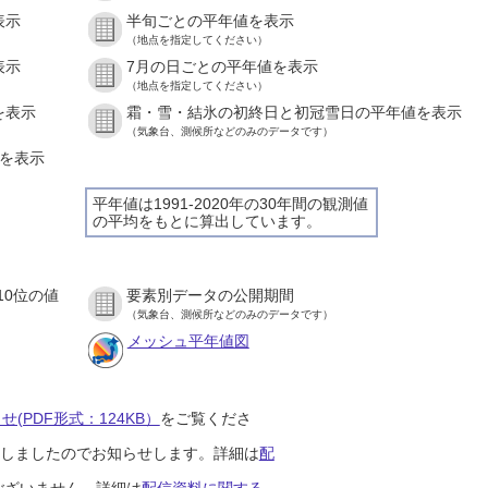
表示
半旬ごとの平年値を表示
（地点を指定してください）
表示
7月の日ごとの平年値を表示
（地点を指定してください）
を表示
霜・雪・結氷の初終日と初冠雪日の平年値を表示
（気象台、測候所などのみのデータです）
値を表示
平年値は1991-2020年の30年間の観測値
の平均をもとに算出しています。
10位の値
要素別データの公開期間
（気象台、測候所などのみのデータです）
メッシュ平年値図
(PDF形式：124KB）
をご覧くださ
開始しましたのでお知らせします。詳細は
配
ございません。詳細は
配信資料に関する