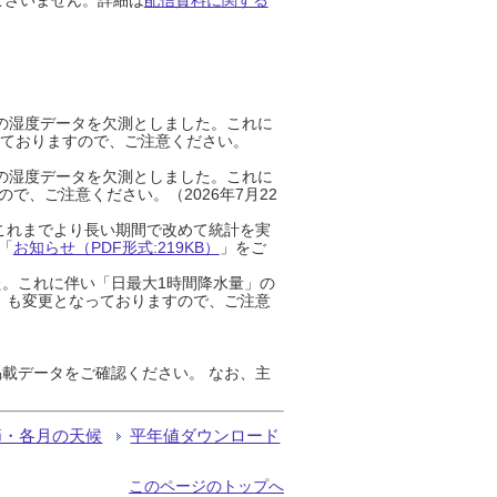
までの湿度データを欠測としました。これに
っておりますので、ご注意ください。
までの湿度データを欠測としました。これに
、ご注意ください。（2026年7月22
これまでより長い期間で改めて統計を実
「
お知らせ（PDF形式:219KB）
」をご
た。これに伴い「日最大1時間降水量」の
」も変更となっておりますので、ご注意
載データをご確認ください。 なお、主
節・各月の天候
平年値ダウンロード
このページのトップへ