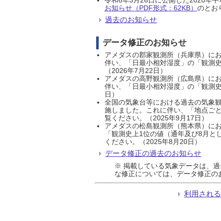
お知らせ（PDF形式：62KB）
のとおり
過去のお知らせ
データ修正のお知らせ
アメダスの郡家観測所（兵庫県）におい
伴い、「日最小相対湿度」の「観測史
（2026年7月22日）
アメダスの高野観測所（広島県）におい
伴い、「日最小相対湿度」の「観測史
日）
全国の気象台等における過去の気象観
施しました。これに伴い、「地点ごと
覧ください。（2025年9月17日）
アメダスの松島観測所（熊本県）にお
「観測史上1位の値（通年及び8月と
ください。（2025年8月20日）
データ修正の過去のお知らせ
※ 掲載している気象データは、
な修正については、データ修正の
利用され