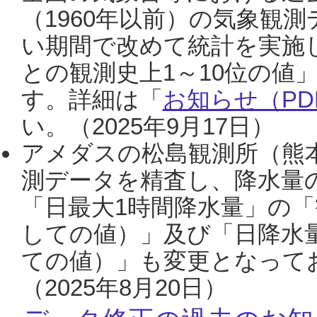
（1960年以前）の気象観
い期間で改めて統計を実施
との観測史上1～10位の値
す。詳細は「
お知らせ（PDF
い。（2025年9月17日）
アメダスの松島観測所（熊本
測データを精査し、降水量
「日最大1時間降水量」の「
しての値）」及び「日降水
ての値）」も変更となって
（2025年8月20日）