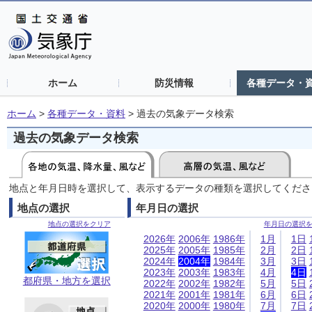
ホーム
防災情報
各種データ・
ホーム
>
各種データ・資料
>
過去の気象データ検索
過去の気象データ検索
地点と年月日時を選択して、表示するデータの種類を選択してくださ
地点の選択
年月日の選択
地点の選択をクリア
年月日の選択
2026年
2006年
1986年
1月
1日
2025年
2005年
1985年
2月
2日
2024年
2004年
1984年
3月
3日
2023年
2003年
1983年
4月
4日
都府県・地方を選択
2022年
2002年
1982年
5月
5日
2021年
2001年
1981年
6月
6日
2020年
2000年
1980年
7月
7日