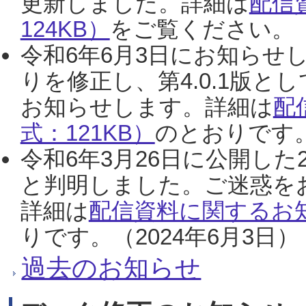
更新しました。詳細は
配信
124KB）
をご覧ください。（2
令和6年6月3日にお知らせし
りを修正し、第4.0.1版
お知らせします。詳細は
配
式：121KB）
のとおりです。
令和6年3月26日に公開した
と判明しました。ご迷惑を
詳細は
配信資料に関するお知
りです。（2024年6月3日）
過去のお知らせ