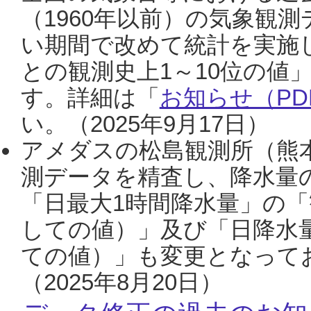
（1960年以前）の気象観
い期間で改めて統計を実施
との観測史上1～10位の値
す。詳細は「
お知らせ（PDF
い。（2025年9月17日）
アメダスの松島観測所（熊本
測データを精査し、降水量
「日最大1時間降水量」の「
しての値）」及び「日降水
ての値）」も変更となって
（2025年8月20日）