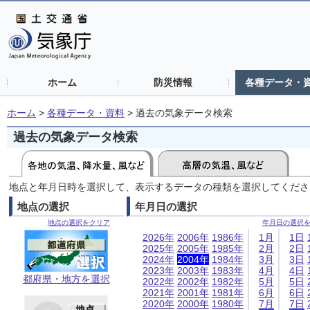
ホーム
防災情報
各種データ・
ホーム
>
各種データ・資料
>
過去の気象データ検索
過去の気象データ検索
地点と年月日時を選択して、表示するデータの種類を選択してくださ
地点の選択
年月日の選択
地点の選択をクリア
年月日の選択
2026年
2006年
1986年
1月
1日
2025年
2005年
1985年
2月
2日
2024年
2004年
1984年
3月
3日
2023年
2003年
1983年
4月
4日
都府県・地方を選択
2022年
2002年
1982年
5月
5日
2021年
2001年
1981年
6月
6日
2020年
2000年
1980年
7月
7日