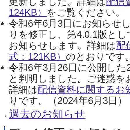
更新しました。詳細は
配信
124KB）
をご覧ください。（2
令和6年6月3日にお知らせし
りを修正し、第4.0.1版
お知らせします。詳細は
配
式：121KB）
のとおりです。
令和6年3月26日に公開した
と判明しました。ご迷惑を
詳細は
配信資料に関するお知
りです。（2024年6月3日）
過去のお知らせ