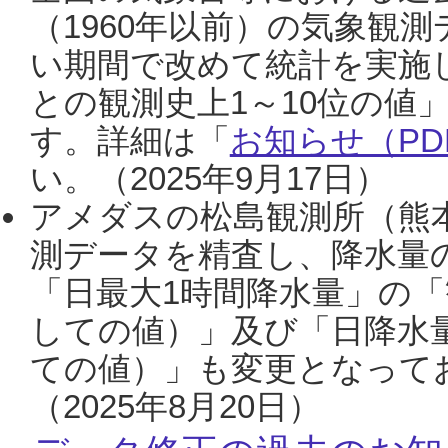
（1960年以前）の気象観
い期間で改めて統計を実施
との観測史上1～10位の値
す。詳細は「
お知らせ（PDF
い。（2025年9月17日）
アメダスの松島観測所（熊本
測データを精査し、降水量
「日最大1時間降水量」の「
しての値）」及び「日降水
ての値）」も変更となって
（2025年8月20日）