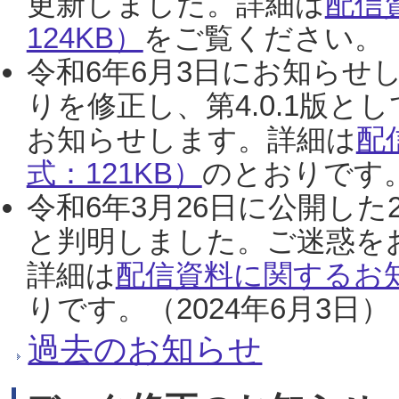
更新しました。詳細は
配信
124KB）
をご覧ください。（2
令和6年6月3日にお知らせし
りを修正し、第4.0.1版
お知らせします。詳細は
配
式：121KB）
のとおりです。
令和6年3月26日に公開した
と判明しました。ご迷惑を
詳細は
配信資料に関するお知
りです。（2024年6月3日）
過去のお知らせ