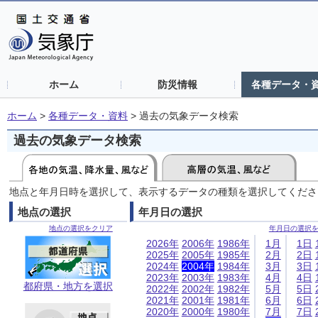
ホーム
防災情報
各種データ・
ホーム
>
各種データ・資料
>
過去の気象データ検索
過去の気象データ検索
地点と年月日時を選択して、表示するデータの種類を選択してくださ
地点の選択
年月日の選択
地点の選択をクリア
年月日の選択
2026年
2006年
1986年
1月
1日
2025年
2005年
1985年
2月
2日
2024年
2004年
1984年
3月
3日
2023年
2003年
1983年
4月
4日
都府県・地方を選択
2022年
2002年
1982年
5月
5日
2021年
2001年
1981年
6月
6日
2020年
2000年
1980年
7月
7日