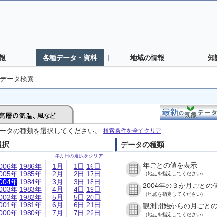
報
各種データ・資料
地域の情報
知
データ検索
ータの種類を選択してください。
検索条件を全てクリア
選択
データの種類
年月日の選択をクリア
年ごとの値を表示
006年
1986年
1月
1日
16日
005年
1985年
2月
2日
17日
（地点を指定してください）
004年
1984年
3月
3日
18日
2004年の３か月ごとの
003年
1983年
4月
4日
19日
（地点を指定してください）
002年
1982年
5月
5日
20日
001年
1981年
6月
6日
21日
観測開始からの月ごと
000年
1980年
7月
7日
22日
（地点を指定してください）