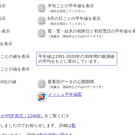
表示
半旬ごとの平年値を表示
（地点を指定してください）
表示
8月の日ごとの平年値を表示
（地点を指定してください）
を表示
霜・雪・結氷の初終日と初冠雪日の平年値を
（気象台、測候所などのみのデータです）
値を表示
時間ごとの値を表示
平年値は1991-2020年の30年間の観測値
の平均をもとに算出しています。
０分ごとの値を表示
10位の値
要素別データの公開期間
（気象台、測候所などのみのデータです）
メッシュ平年値図
(PDF形式：124KB）
をご覧くださ
開始しましたのでお知らせします。詳細は
配
ございません。詳細は
配信資料に関する