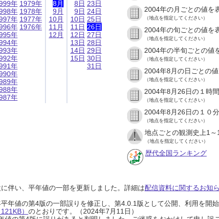
999年
1979年
8月
8日
23日
2004年の月ごとの値を
998年
1978年
9月
9日
24日
997年
1977年
10月
10日
25日
（地点を指定してください）
996年
1976年
11月
11日
26日
2004年の旬ごとの値を
995年
12月
12日
27日
（地点を指定してください）
994年
13日
28日
993年
14日
29日
2004年の半旬ごとの値
992年
15日
30日
（地点を指定してください）
991年
31日
2004年8月の日ごとの
990年
（地点を指定してください）
989年
988年
2004年8月26日の１
987年
（地点を指定してください）
2004年8月26日の１
（地点を指定してください）
地点ごとの観測史上1～
（地点を指定してください）
歴代全国ランキング
設に伴い、平年値の一部を更新しました。詳細は
配信資料に関するお知らせ
0年平年値の第4版の一部誤りを修正し、第4.0.1版として公開、利用を
21KB）
のとおりです。（2024年7月11日）
0年平年値の第4版に誤りがあると判明しました。ご迷惑をおかけして申し訳