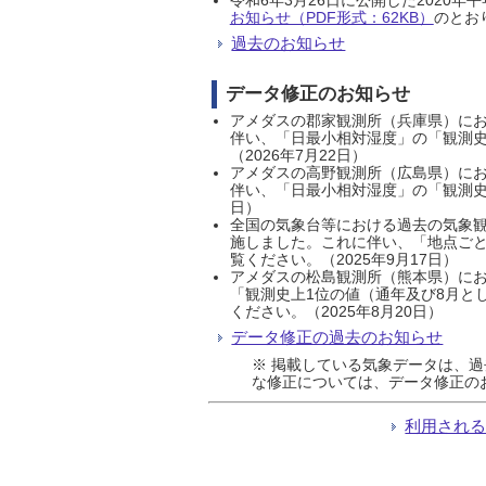
お知らせ（PDF形式：62KB）
のとおり
過去のお知らせ
データ修正のお知らせ
アメダスの郡家観測所（兵庫県）におい
伴い、「日最小相対湿度」の「観測史
（2026年7月22日）
アメダスの高野観測所（広島県）におい
伴い、「日最小相対湿度」の「観測史
日）
全国の気象台等における過去の気象観
施しました。これに伴い、「地点ごと
覧ください。（2025年9月17日）
アメダスの松島観測所（熊本県）にお
「観測史上1位の値（通年及び8月と
ください。（2025年8月20日）
データ修正の過去のお知らせ
※ 掲載している気象データは、
な修正については、データ修正の
利用され