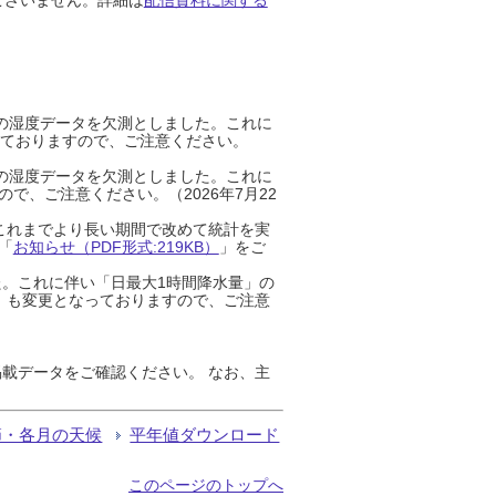
までの湿度データを欠測としました。これに
っておりますので、ご注意ください。
までの湿度データを欠測としました。これに
、ご注意ください。（2026年7月22
これまでより長い期間で改めて統計を実
「
お知らせ（PDF形式:219KB）
」をご
た。これに伴い「日最大1時間降水量」の
」も変更となっておりますので、ご注意
載データをご確認ください。 なお、主
節・各月の天候
平年値ダウンロード
このページのトップへ