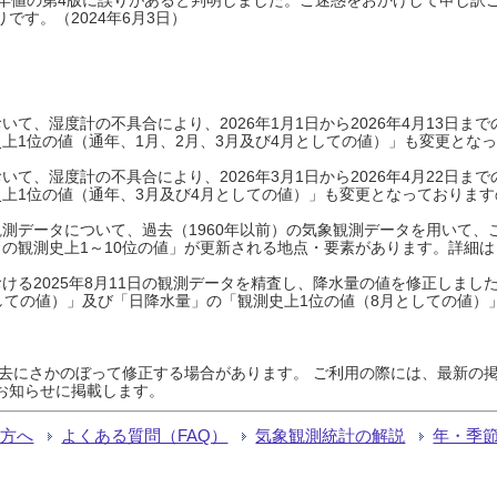
です。（2024年6月3日）
て、湿度計の不具合により、2026年1月1日から2026年4月13日
上1位の値（通年、1月、2月、3月及び4月としての値）」も変更とな
て、湿度計の不具合により、2026年3月1日から2026年4月22日
上1位の値（通年、3月及び4月としての値）」も変更となっておりますので
測データについて、過去（1960年以前）の気象観測データを用いて、
の観測史上1～10位の値」が更新される地点・要素があります。詳細は
ける2025年8月11日の観測データを精査し、降水量の値を修正しまし
しての値）」及び「日降水量」の「観測史上1位の値（8月としての値）
過去にさかのぼって修正する場合があります。 ご利用の際には、最新の掲
お知らせに掲載します。
る方へ
よくある質問（FAQ）
気象観測統計の解説
年・季