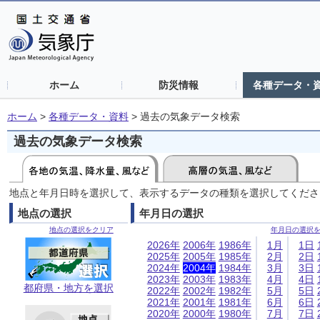
ホーム
防災情報
各種データ・
ホーム
>
各種データ・資料
>
過去の気象データ検索
過去の気象データ検索
地点と年月日時を選択して、表示するデータの種類を選択してくださ
地点の選択
年月日の選択
地点の選択をクリア
年月日の選択
2026年
2006年
1986年
1月
1日
2025年
2005年
1985年
2月
2日
2024年
2004年
1984年
3月
3日
2023年
2003年
1983年
4月
4日
都府県・地方を選択
2022年
2002年
1982年
5月
5日
2021年
2001年
1981年
6月
6日
2020年
2000年
1980年
7月
7日