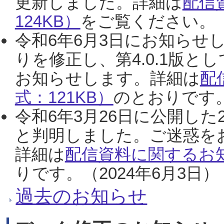
更新しました。詳細は
配信
124KB）
をご覧ください。（2
令和6年6月3日にお知らせし
りを修正し、第4.0.1版
お知らせします。詳細は
配
式：121KB）
のとおりです。
令和6年3月26日に公開した
と判明しました。ご迷惑を
詳細は
配信資料に関するお知
りです。（2024年6月3日）
過去のお知らせ