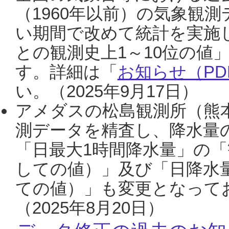
（1960年以前）の気象観
い期間で改めて統計を実施
との観測史上1～10位の値
す。詳細は「
お知らせ（PDF
い。（2025年9月17日）
アメダスの松島観測所（熊本
測データを精査し、降水量
「日最大1時間降水量」の「
しての値）」及び「日降水
ての値）」も変更となって
（2025年8月20日）