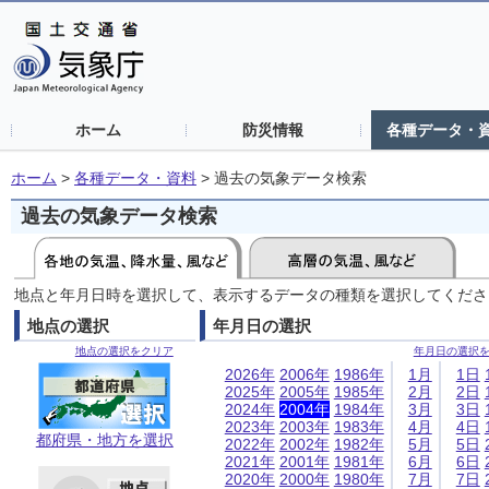
ホーム
防災情報
各種データ・
ホーム
>
各種データ・資料
>
過去の気象データ検索
過去の気象データ検索
地点と年月日時を選択して、表示するデータの種類を選択してくださ
地点の選択
年月日の選択
地点の選択をクリア
年月日の選択
2026年
2006年
1986年
1月
1日
2025年
2005年
1985年
2月
2日
2024年
2004年
1984年
3月
3日
2023年
2003年
1983年
4月
4日
都府県・地方を選択
2022年
2002年
1982年
5月
5日
2021年
2001年
1981年
6月
6日
2020年
2000年
1980年
7月
7日