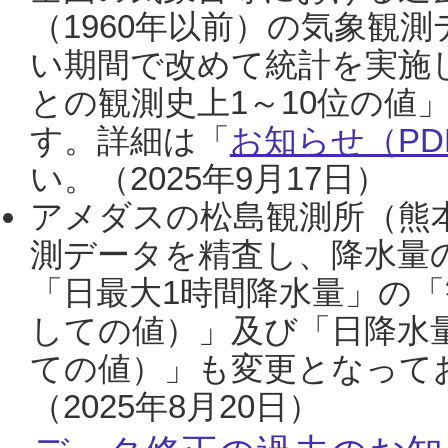
（1960年以前）の気象観
い期間で改めて統計を実施
との観測史上1～10位の値
す。詳細は「
お知らせ（PDF
い。（2025年9月17日）
アメダスの松島観測所（熊本
測データを精査し、降水量
「日最大1時間降水量」の「
しての値）」及び「日降水
ての値）」も変更となって
（2025年8月20日）