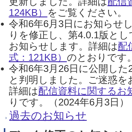
更新しました。詳細は
配信
124KB）
をご覧ください。（2
令和6年6月3日にお知らせし
りを修正し、第4.0.1版
お知らせします。詳細は
配
式：121KB）
のとおりです。
令和6年3月26日に公開した
と判明しました。ご迷惑を
詳細は
配信資料に関するお知
りです。（2024年6月3日）
過去のお知らせ