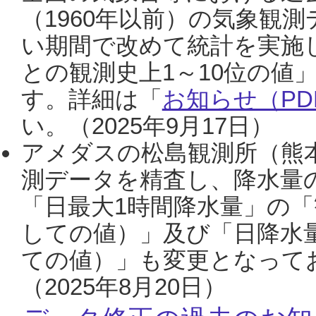
（1960年以前）の気象観
い期間で改めて統計を実施
との観測史上1～10位の値
す。詳細は「
お知らせ（PDF
い。（2025年9月17日）
アメダスの松島観測所（熊本
測データを精査し、降水量
「日最大1時間降水量」の「
しての値）」及び「日降水
ての値）」も変更となって
（2025年8月20日）