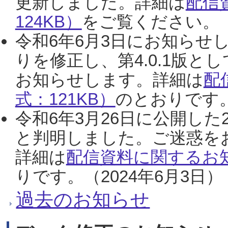
更新しました。詳細は
配信
124KB）
をご覧ください。（2
令和6年6月3日にお知らせし
りを修正し、第4.0.1版
お知らせします。詳細は
配
式：121KB）
のとおりです。
令和6年3月26日に公開した
と判明しました。ご迷惑を
詳細は
配信資料に関するお知
りです。（2024年6月3日）
過去のお知らせ