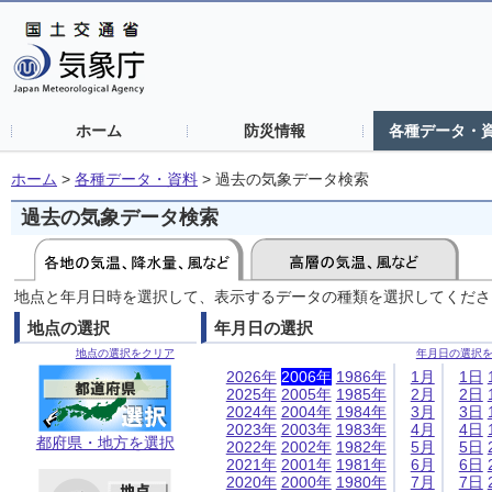
ホーム
防災情報
各種データ・
ホーム
>
各種データ・資料
>
過去の気象データ検索
過去の気象データ検索
地点と年月日時を選択して、表示するデータの種類を選択してくださ
地点の選択
年月日の選択
地点の選択をクリア
年月日の選択
2026年
2006年
1986年
1月
1日
2025年
2005年
1985年
2月
2日
2024年
2004年
1984年
3月
3日
2023年
2003年
1983年
4月
4日
都府県・地方を選択
2022年
2002年
1982年
5月
5日
2021年
2001年
1981年
6月
6日
2020年
2000年
1980年
7月
7日