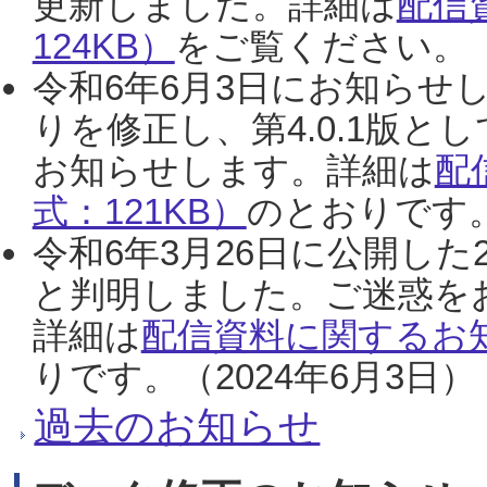
更新しました。詳細は
配信
124KB）
をご覧ください。（2
令和6年6月3日にお知らせし
りを修正し、第4.0.1版
お知らせします。詳細は
配
式：121KB）
のとおりです。
令和6年3月26日に公開した
と判明しました。ご迷惑を
詳細は
配信資料に関するお知
りです。（2024年6月3日）
過去のお知らせ