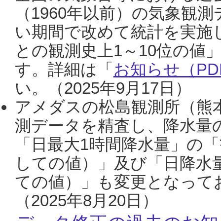
（1960年以前）の気象観
い期間で改めて統計を実施
との観測史上1～10位の値
す。詳細は「
お知らせ（PDF
い。（2025年9月17日）
アメダスの松島観測所（熊本
測データを精査し、降水量
「日最大1時間降水量」の「
しての値）」及び「日降水
ての値）」も変更となって
（2025年8月20日）