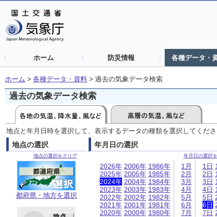
ホーム
防災情報
各種データ・
ホーム
>
各種データ・資料
>
過去の気象データ検索
過去の気象データ検索
地点と年月日時を選択して、表示するデータの種類を選択してくださ
地点の選択
年月日の選択
地点の選択をクリア
年月日の選択
2026年
2006年
1986年
1月
1日
2025年
2005年
1985年
2月
2日
2024年
2004年
1984年
3月
3日
2023年
2003年
1983年
4月
4日
都府県・地方を選択
2022年
2002年
1982年
5月
5日
2021年
2001年
1981年
6月
6日
2020年
2000年
1980年
7月
7日