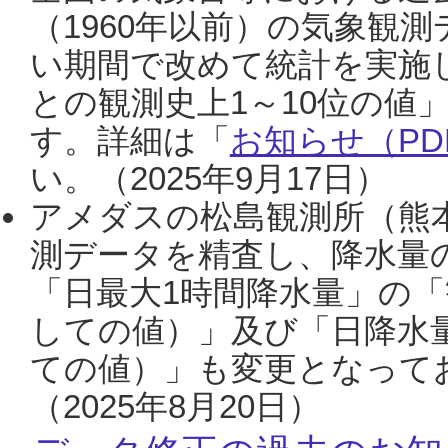
（1960年以前）の気象観
い期間で改めて統計を実施
との観測史上1～10位の値
す。詳細は「
お知らせ（PDF
い。（2025年9月17日）
アメダスの松島観測所（熊本
測データを精査し、降水量
「日最大1時間降水量」の「
しての値）」及び「日降水
ての値）」も変更となって
（2025年8月20日）