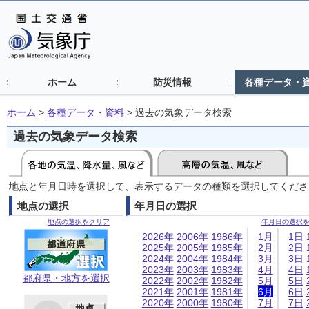
ホーム
防災情報
各種データ・
ホーム
>
各種データ・資料
>
過去の気象データ検索
過去の気象データ検索
地点と年月日時を選択して、表示するデータの種類を選択してくださ
地点の選択
年月日の選択
地点の選択をクリア
年月日の選択
2026年
2006年
1986年
1月
1日
2025年
2005年
1985年
2月
2日
2024年
2004年
1984年
3月
3日
2023年
2003年
1983年
4月
4日
都府県・地方を選択
2022年
2002年
1982年
5月
5日
2021年
2001年
1981年
6月
6日
2020年
2000年
1980年
7月
7日