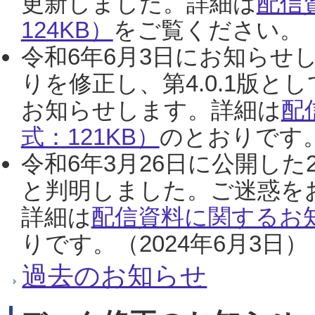
更新しました。詳細は
配信
124KB）
をご覧ください。（2
令和6年6月3日にお知らせし
りを修正し、第4.0.1版
お知らせします。詳細は
配
式：121KB）
のとおりです。
令和6年3月26日に公開した
と判明しました。ご迷惑を
詳細は
配信資料に関するお知
りです。（2024年6月3日）
過去のお知らせ