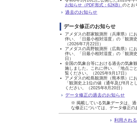
お知らせ（PDF形式：62KB）
のとおり
過去のお知らせ
データ修正のお知らせ
アメダスの郡家観測所（兵庫県）におい
伴い、「日最小相対湿度」の「観測史
（2026年7月22日）
アメダスの高野観測所（広島県）におい
伴い、「日最小相対湿度」の「観測史
日）
全国の気象台等における過去の気象観
施しました。これに伴い、「地点ごと
覧ください。（2025年9月17日）
アメダスの松島観測所（熊本県）にお
「観測史上1位の値（通年及び8月と
ください。（2025年8月20日）
データ修正の過去のお知らせ
※ 掲載している気象データは、
な修正については、データ修正の
利用され