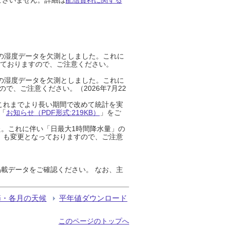
までの湿度データを欠測としました。これに
っておりますので、ご注意ください。
までの湿度データを欠測としました。これに
、ご注意ください。（2026年7月22
これまでより長い期間で改めて統計を実
「
お知らせ（PDF形式:219KB）
」をご
た。これに伴い「日最大1時間降水量」の
」も変更となっておりますので、ご注意
載データをご確認ください。 なお、主
節・各月の天候
平年値ダウンロード
このページのトップへ