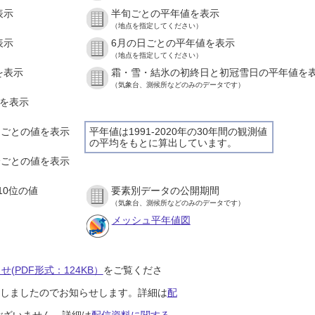
表示
半旬ごとの平年値を表示
（地点を指定してください）
表示
6月の日ごとの平年値を表示
（地点を指定してください）
を表示
霜・雪・結氷の初終日と初冠雪日の平年値を
（気象台、測候所などのみのデータです）
値を表示
時間ごとの値を表示
平年値は1991-2020年の30年間の観測値
の平均をもとに算出しています。
０分ごとの値を表示
10位の値
要素別データの公開期間
（気象台、測候所などのみのデータです）
メッシュ平年値図
(PDF形式：124KB）
をご覧くださ
開始しましたのでお知らせします。詳細は
配
ございません。詳細は
配信資料に関する