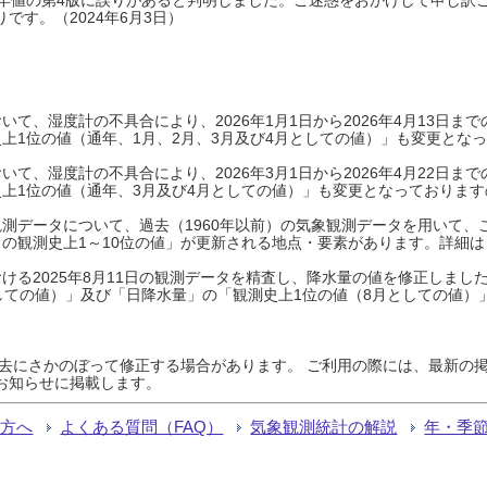
です。（2024年6月3日）
て、湿度計の不具合により、2026年1月1日から2026年4月13日
上1位の値（通年、1月、2月、3月及び4月としての値）」も変更とな
て、湿度計の不具合により、2026年3月1日から2026年4月22日
上1位の値（通年、3月及び4月としての値）」も変更となっておりますので
測データについて、過去（1960年以前）の気象観測データを用いて、
の観測史上1～10位の値」が更新される地点・要素があります。詳細は
ける2025年8月11日の観測データを精査し、降水量の値を修正しまし
しての値）」及び「日降水量」の「観測史上1位の値（8月としての値）
過去にさかのぼって修正する場合があります。 ご利用の際には、最新の掲
お知らせに掲載します。
る方へ
よくある質問（FAQ）
気象観測統計の解説
年・季