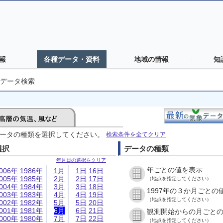
報
各種データ・資料
地域の情報
知
データ検索
ータの種類を選択してください。
検索条件を全てクリア
選択
データの種類
年月日の選択をクリア
年ごとの値を表示
006年
1986年
1月
1日
16日
005年
1985年
2月
2日
17日
（地点を指定してください）
004年
1984年
3月
3日
18日
1997年の３か月ごとの
003年
1983年
4月
4日
19日
（地点を指定してください）
002年
1982年
5月
5日
20日
001年
1981年
6月
6日
21日
観測開始からの月ごと
000年
1980年
7月
7日
22日
（地点を指定してください）