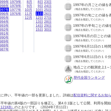
999年
1979年
8月
8日
23日
1997年の月ごとの値を
998年
1978年
9月
9日
24日
997年
1977年
10月
10日
25日
（地点を指定してください）
996年
1976年
11月
11日
26日
1997年の旬ごとの値を
995年
12月
12日
27日
（地点を指定してください）
994年
13日
28日
993年
14日
29日
1997年の半旬ごとの値
992年
15日
30日
（地点を指定してください）
991年
1997年6月の日ごとの
990年
（地点を指定してください）
989年
988年
1997年6月11日の１
987年
（地点を指定してください）
1997年6月11日の１
（地点を指定してください）
地点ごとの観測史上1～
（地点を指定してください）
歴代全国ランキング
設に伴い、平年値の一部を更新しました。詳細は
配信資料に関するお知らせ
0年平年値の第4版の一部誤りを修正し、第4.0.1版として公開、利用を
21KB）
のとおりです。（2024年7月11日）
0年平年値の第4版に誤りがあると判明しました。ご迷惑をおかけして申し訳