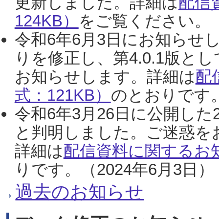
更新しました。詳細は
配信
124KB）
をご覧ください。（2
令和6年6月3日にお知らせし
りを修正し、第4.0.1版
お知らせします。詳細は
配
式：121KB）
のとおりです。
令和6年3月26日に公開した
と判明しました。ご迷惑を
詳細は
配信資料に関するお知
りです。（2024年6月3日）
過去のお知らせ