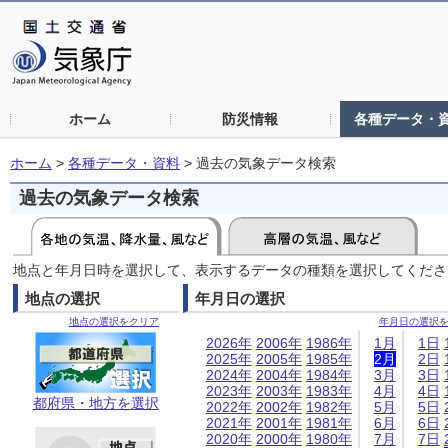
ホーム
防災情報
各種データ・
ホーム
>
各種データ・資料
>
過去の気象データ検索
過去の気象データ検索
地点と年月日時を選択して、表示するデータの種類を選択してくださ
地点の選択
年月日の選択
地点の選択をクリア
年月日の選択
2026年
2006年
1986年
1月
1日
2025年
2005年
1985年
2月
2日
2024年
2004年
1984年
3月
3日
2023年
2003年
1983年
4月
4日
都府県・地方を選択
2022年
2002年
1982年
5月
5日
2021年
2001年
1981年
6月
6日
2020年
2000年
1980年
7月
7日