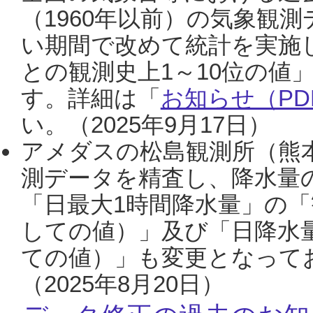
（1960年以前）の気象観
い期間で改めて統計を実施
との観測史上1～10位の値
す。詳細は「
お知らせ（PDF
い。（2025年9月17日）
アメダスの松島観測所（熊本
測データを精査し、降水量
「日最大1時間降水量」の「
しての値）」及び「日降水
ての値）」も変更となって
（2025年8月20日）