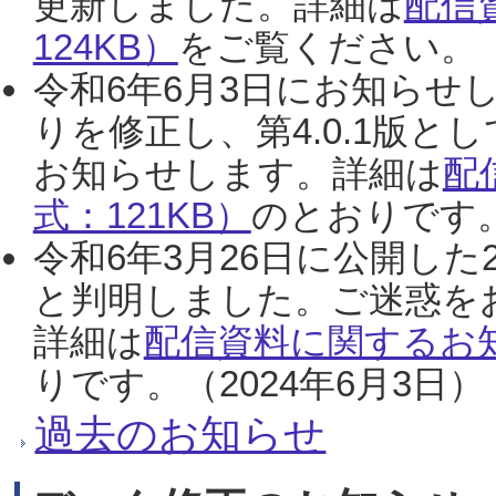
更新しました。詳細は
配信
124KB）
をご覧ください。（2
令和6年6月3日にお知らせし
りを修正し、第4.0.1版
お知らせします。詳細は
配
式：121KB）
のとおりです。
令和6年3月26日に公開した
と判明しました。ご迷惑を
詳細は
配信資料に関するお知
りです。（2024年6月3日）
過去のお知らせ