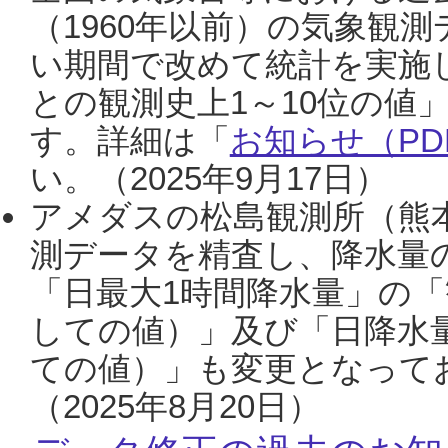
（1960年以前）の気象観
い期間で改めて統計を実施
との観測史上1～10位の値
す。詳細は「
お知らせ（PDF
い。（2025年9月17日）
アメダスの松島観測所（熊本
測データを精査し、降水量
「日最大1時間降水量」の「
しての値）」及び「日降水
ての値）」も変更となって
（2025年8月20日）