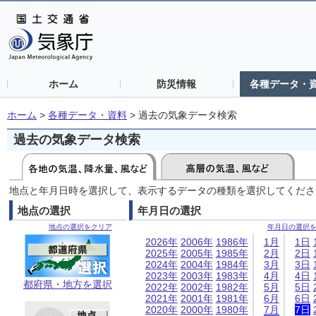
ホーム
防災情報
各種データ・
ホーム
>
各種データ・資料
>
過去の気象データ検索
過去の気象データ検索
地点と年月日時を選択して、表示するデータの種類を選択してくださ
地点の選択
年月日の選択
地点の選択をクリア
年月日の選択
2026年
2006年
1986年
1月
1日
2025年
2005年
1985年
2月
2日
2024年
2004年
1984年
3月
3日
2023年
2003年
1983年
4月
4日
都府県・地方を選択
2022年
2002年
1982年
5月
5日
2021年
2001年
1981年
6月
6日
2020年
2000年
1980年
7月
7日