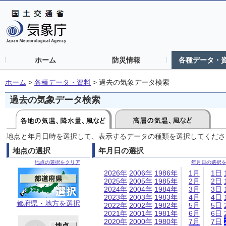
ホーム
防災情報
各種データ・
ホーム
>
各種データ・資料
>
過去の気象データ検索
過去の気象データ検索
地点と年月日時を選択して、表示するデータの種類を選択してくださ
地点の選択
年月日の選択
地点の選択をクリア
年月日の選択
2026年
2006年
1986年
1月
1日
2025年
2005年
1985年
2月
2日
2024年
2004年
1984年
3月
3日
2023年
2003年
1983年
4月
4日
都府県・地方を選択
2022年
2002年
1982年
5月
5日
2021年
2001年
1981年
6月
6日
2020年
2000年
1980年
7月
7日