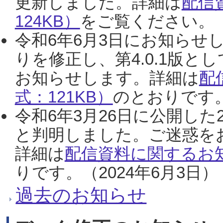
更新しました。詳細は
配信
124KB）
をご覧ください。（2
令和6年6月3日にお知らせし
りを修正し、第4.0.1版
お知らせします。詳細は
配
式：121KB）
のとおりです。
令和6年3月26日に公開した
と判明しました。ご迷惑を
詳細は
配信資料に関するお知
りです。（2024年6月3日）
過去のお知らせ