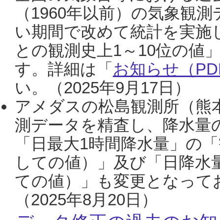
（1960年以前）の気象観
い期間で改めて統計を実施
との観測史上1～10位の値
す。詳細は「
お知らせ（PDF
い。（2025年9月17日）
アメダスの松島観測所（熊本
測データを精査し、降水量
「日最大1時間降水量」の「
しての値）」及び「日降水
ての値）」も変更となって
（2025年8月20日）