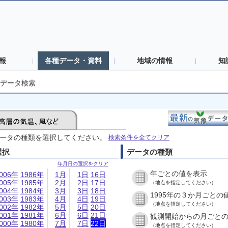
報
各種データ・資料
地域の情報
知
データ検索
ータの種類を選択してください。
検索条件を全てクリア
選択
データの種類
年月日の選択をクリア
年ごとの値を表示
006年
1986年
1月
1日
16日
005年
1985年
2月
2日
17日
（地点を指定してください）
004年
1984年
3月
3日
18日
1995年の３か月ごとの
003年
1983年
4月
4日
19日
（地点を指定してください）
002年
1982年
5月
5日
20日
001年
1981年
6月
6日
21日
観測開始からの月ごと
000年
1980年
7月
7日
22日
（地点を指定してください）