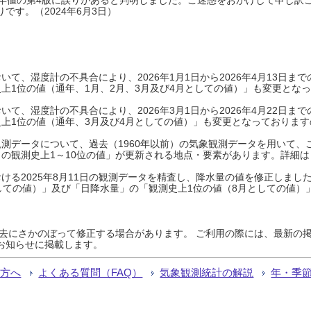
です。（2024年6月3日）
て、湿度計の不具合により、2026年1月1日から2026年4月13日
上1位の値（通年、1月、2月、3月及び4月としての値）」も変更とな
て、湿度計の不具合により、2026年3月1日から2026年4月22日
上1位の値（通年、3月及び4月としての値）」も変更となっておりますので
測データについて、過去（1960年以前）の気象観測データを用いて、
の観測史上1～10位の値」が更新される地点・要素があります。詳細は
ける2025年8月11日の観測データを精査し、降水量の値を修正しまし
しての値）」及び「日降水量」の「観測史上1位の値（8月としての値）
過去にさかのぼって修正する場合があります。 ご利用の際には、最新の掲
お知らせに掲載します。
る方へ
よくある質問（FAQ）
気象観測統計の解説
年・季