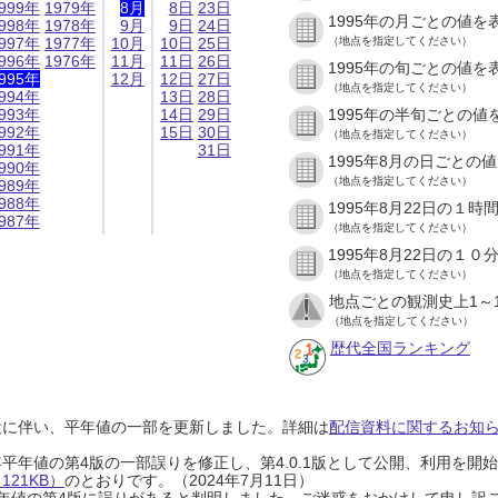
999年
1979年
8月
8日
23日
1995年の月ごとの値を
998年
1978年
9月
9日
24日
997年
1977年
10月
10日
25日
（地点を指定してください）
996年
1976年
11月
11日
26日
1995年の旬ごとの値を
995年
12月
12日
27日
（地点を指定してください）
994年
13日
28日
993年
14日
29日
1995年の半旬ごとの値
992年
15日
30日
（地点を指定してください）
991年
31日
1995年8月の日ごとの
990年
（地点を指定してください）
989年
988年
1995年8月22日の１
987年
（地点を指定してください）
1995年8月22日の１
（地点を指定してください）
地点ごとの観測史上1～
（地点を指定してください）
歴代全国ランキング
設に伴い、平年値の一部を更新しました。詳細は
配信資料に関するお知らせ
0年平年値の第4版の一部誤りを修正し、第4.0.1版として公開、利用を
21KB）
のとおりです。（2024年7月11日）
0年平年値の第4版に誤りがあると判明しました。ご迷惑をおかけして申し訳