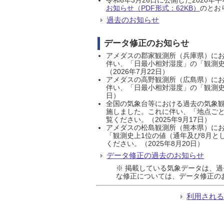
お知らせ（PDF形式：62KB）
のとおり
過去のお知らせ
データ修正のお知らせ
アメダスの郡家観測所（兵庫県）におい
伴い、「日最小相対湿度」の「観測史
（2026年7月22日）
アメダスの高野観測所（広島県）におい
伴い、「日最小相対湿度」の「観測史
日）
全国の気象台等における過去の気象観
施しました。これに伴い、「地点ごと
覧ください。（2025年9月17日）
アメダスの松島観測所（熊本県）にお
「観測史上1位の値（通年及び8月と
ください。（2025年8月20日）
データ修正の過去のお知らせ
※ 掲載している気象データは、
な修正については、データ修正の
利用され