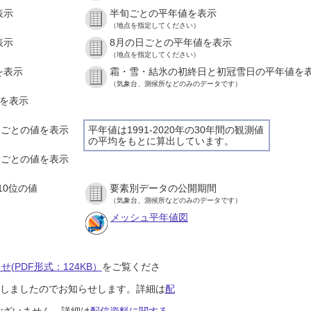
表示
半旬ごとの平年値を表示
（地点を指定してください）
表示
8月の日ごとの平年値を表示
（地点を指定してください）
を表示
霜・雪・結氷の初終日と初冠雪日の平年値を
（気象台、測候所などのみのデータです）
値を表示
時間ごとの値を表示
平年値は1991-2020年の30年間の観測値
の平均をもとに算出しています。
０分ごとの値を表示
10位の値
要素別データの公開期間
（気象台、測候所などのみのデータです）
メッシュ平年値図
(PDF形式：124KB）
をご覧くださ
開始しましたのでお知らせします。詳細は
配
ございません。詳細は
配信資料に関する