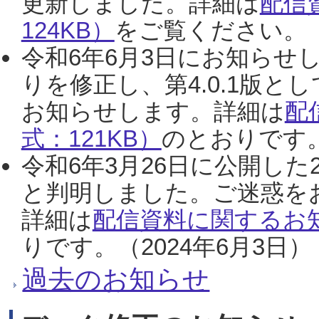
更新しました。詳細は
配信
124KB）
をご覧ください。（2
令和6年6月3日にお知らせし
りを修正し、第4.0.1版
お知らせします。詳細は
配
式：121KB）
のとおりです。
令和6年3月26日に公開した
と判明しました。ご迷惑を
詳細は
配信資料に関するお知
りです。（2024年6月3日）
過去のお知らせ