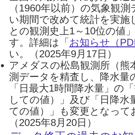
（1960年以前）の気象観
い期間で改めて統計を実施
との観測史上1～10位の値
す。詳細は「
お知らせ（PDF
い。（2025年9月17日）
アメダスの松島観測所（熊本
測データを精査し、降水量
「日最大1時間降水量」の「
しての値）」及び「日降水
ての値）」も変更となって
（2025年8月20日）