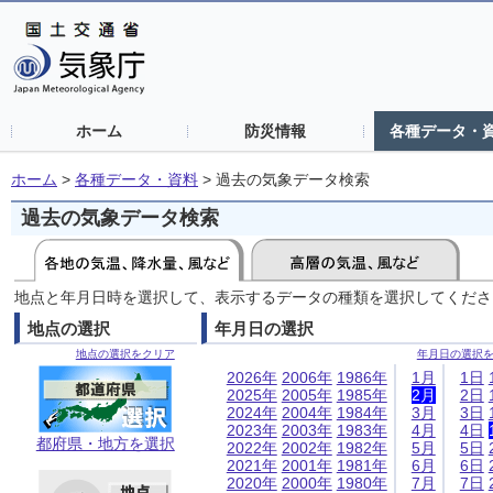
ホーム
防災情報
各種データ・
ホーム
>
各種データ・資料
>
過去の気象データ検索
過去の気象データ検索
地点と年月日時を選択して、表示するデータの種類を選択してくださ
地点の選択
年月日の選択
地点の選択をクリア
年月日の選択
2026年
2006年
1986年
1月
1日
2025年
2005年
1985年
2月
2日
2024年
2004年
1984年
3月
3日
2023年
2003年
1983年
4月
4日
都府県・地方を選択
2022年
2002年
1982年
5月
5日
2021年
2001年
1981年
6月
6日
2020年
2000年
1980年
7月
7日