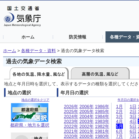
ホーム
防災情報
各種データ・
ホーム
>
各種データ・資料
>
過去の気象データ検索
過去の気象データ検索
地点と年月日時を選択して、表示するデータの種類を選択してくださ
地点の選択
年月日の選択
地点の選択をクリア
年月日の選択
2026年
2006年
1986年
1月
1日
2025年
2005年
1985年
2月
2日
2024年
2004年
1984年
3月
3日
2023年
2003年
1983年
4月
4日
都府県・地方を選択
2022年
2002年
1982年
5月
5日
2021年
2001年
1981年
6月
6日
2020年
2000年
1980年
7月
7日