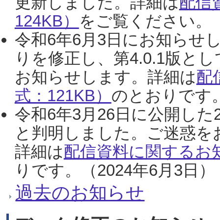
更新しました。詳細は
配信
124KB）
をご覧ください。（2
令和6年6月3日にお知らせし
りを修正し、第4.0.1版
お知らせします。詳細は
配
式：121KB）
のとおりです。
令和6年3月26日に公開した
と判明しました。ご迷惑を
詳細は
配信資料に関するお知
りです。（2024年6月3日）
過去のお知らせ