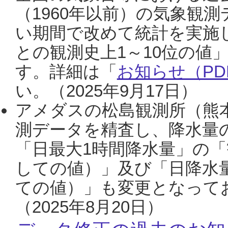
（1960年以前）の気象観
い期間で改めて統計を実施
との観測史上1～10位の値
す。詳細は「
お知らせ（PDF
い。（2025年9月17日）
アメダスの松島観測所（熊本
測データを精査し、降水量
「日最大1時間降水量」の「
しての値）」及び「日降水
ての値）」も変更となって
（2025年8月20日）