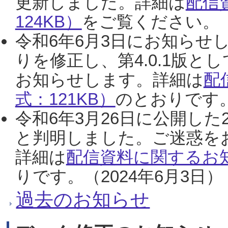
更新しました。詳細は
配信
124KB）
をご覧ください。（2
令和6年6月3日にお知らせし
りを修正し、第4.0.1版
お知らせします。詳細は
配
式：121KB）
のとおりです。
令和6年3月26日に公開した
と判明しました。ご迷惑を
詳細は
配信資料に関するお知
りです。（2024年6月3日）
過去のお知らせ