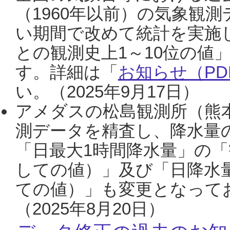
（1960年以前）の気象観
い期間で改めて統計を実施
との観測史上1～10位の値
す。詳細は「
お知らせ（PDF
い。（2025年9月17日）
アメダスの松島観測所（熊本
測データを精査し、降水量
「日最大1時間降水量」の「
しての値）」及び「日降水
ての値）」も変更となって
（2025年8月20日）