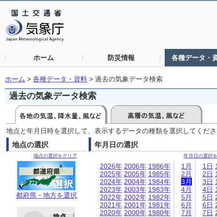
ホーム
防災情報
各種データ・
ホーム
>
各種データ・資料
>
過去の気象データ検索
過去の気象データ検索
地点と年月日時を選択して、表示するデータの種類を選択してくださ
地点の選択
年月日の選択
地点の選択をクリア
年月日の選択
2026年
2006年
1986年
1月
1日
2025年
2005年
1985年
2月
2日
2024年
2004年
1984年
3月
3日
2023年
2003年
1983年
4月
4日
都府県・地方を選択
2022年
2002年
1982年
5月
5日
2021年
2001年
1981年
6月
6日
2020年
2000年
1980年
7月
7日