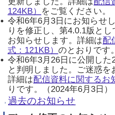
更新しました。詳細は
配信
124KB）
をご覧ください。（2
令和6年6月3日にお知らせし
りを修正し、第4.0.1版
お知らせします。詳細は
配
式：121KB）
のとおりです。
令和6年3月26日に公開した
と判明しました。ご迷惑を
詳細は
配信資料に関するお知
りです。（2024年6月3日）
過去のお知らせ