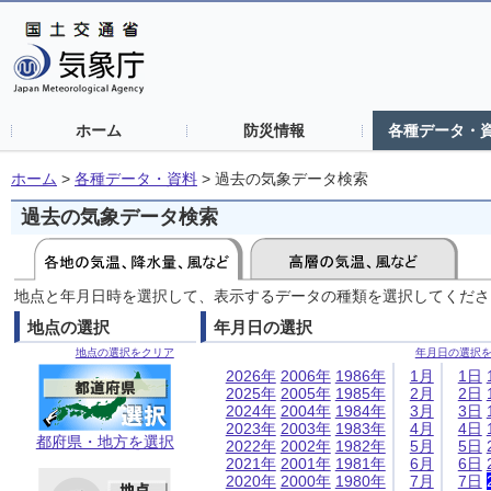
ホーム
防災情報
各種データ・
ホーム
>
各種データ・資料
>
過去の気象データ検索
過去の気象データ検索
地点と年月日時を選択して、表示するデータの種類を選択してくださ
地点の選択
年月日の選択
地点の選択をクリア
年月日の選択
2026年
2006年
1986年
1月
1日
2025年
2005年
1985年
2月
2日
2024年
2004年
1984年
3月
3日
2023年
2003年
1983年
4月
4日
都府県・地方を選択
2022年
2002年
1982年
5月
5日
2021年
2001年
1981年
6月
6日
2020年
2000年
1980年
7月
7日