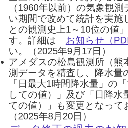
（1960年以前）の気象観
い期間で改めて統計を実施
との観測史上1～10位の値
す。詳細は「
お知らせ（PDF
い。（2025年9月17日）
アメダスの松島観測所（熊本
測データを精査し、降水量
「日最大1時間降水量」の「
しての値）」及び「日降水
ての値）」も変更となって
（2025年8月20日）