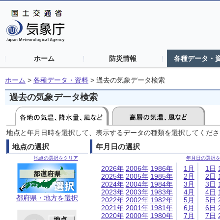
ホーム
防災情報
各種データ・
ホーム
>
各種データ・資料
>
過去の気象データ検索
過去の気象データ検索
地点と年月日時を選択して、表示するデータの種類を選択してくださ
地点の選択
年月日の選択
地点の選択をクリア
年月日の選択
2026年
2006年
1986年
1月
1日
2025年
2005年
1985年
2月
2日
2024年
2004年
1984年
3月
3日
2023年
2003年
1983年
4月
4日
都府県・地方を選択
2022年
2002年
1982年
5月
5日
2021年
2001年
1981年
6月
6日
2020年
2000年
1980年
7月
7日