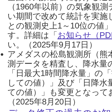
（1960年以前）の気象観
い期間で改めて統計を実施
との観測史上1～10位の値
す。詳細は「
お知らせ（PDF
い。（2025年9月17日）
アメダスの松島観測所（熊本
測データを精査し、降水量
「日最大1時間降水量」の「
しての値）」及び「日降水
ての値）」も変更となって
（2025年8月20日）