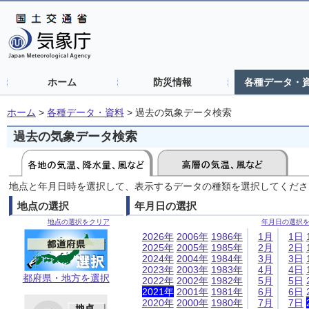
ホーム
防災情報
各種データ・
ホーム
>
各種データ・資料
>
過去の気象データ検索
過去の気象データ検索
地点と年月日時を選択して、表示するデータの種類を選択してくださ
地点の選択
年月日の選択
地点の選択をクリア
年月日の選択
2026年
2006年
1986年
1月
1日
2025年
2005年
1985年
2月
2日
2024年
2004年
1984年
3月
3日
2023年
2003年
1983年
4月
4日
都府県・地方を選択
2022年
2002年
1982年
5月
5日
2021年
2001年
1981年
6月
6日
2020年
2000年
1980年
7月
7日