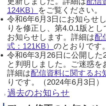
更新しました。詳細は
配信
124KB）
をご覧ください。（2
令和6年6月3日にお知らせし
りを修正し、第4.0.1版
お知らせします。詳細は
配
式：121KB）
のとおりです。
令和6年3月26日に公開した
と判明しました。ご迷惑を
詳細は
配信資料に関するお知
りです。（2024年6月3日）
過去のお知らせ