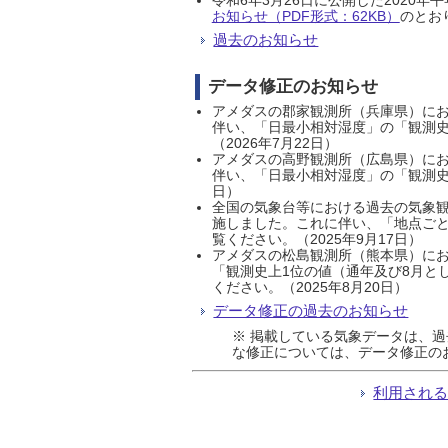
お知らせ（PDF形式：62KB）
のとおり
過去のお知らせ
データ修正のお知らせ
アメダスの郡家観測所（兵庫県）におい
伴い、「日最小相対湿度」の「観測史
（2026年7月22日）
アメダスの高野観測所（広島県）におい
伴い、「日最小相対湿度」の「観測史
日）
全国の気象台等における過去の気象観
施しました。これに伴い、「地点ごと
覧ください。（2025年9月17日）
アメダスの松島観測所（熊本県）にお
「観測史上1位の値（通年及び8月と
ください。（2025年8月20日）
データ修正の過去のお知らせ
※ 掲載している気象データは、
な修正については、データ修正の
利用され