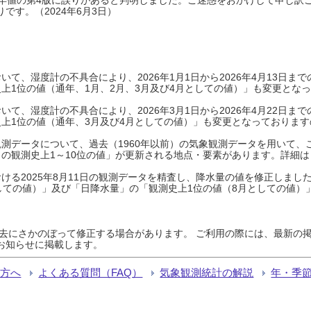
です。（2024年6月3日）
て、湿度計の不具合により、2026年1月1日から2026年4月13日
上1位の値（通年、1月、2月、3月及び4月としての値）」も変更とな
て、湿度計の不具合により、2026年3月1日から2026年4月22日
上1位の値（通年、3月及び4月としての値）」も変更となっておりますので
測データについて、過去（1960年以前）の気象観測データを用いて、
の観測史上1～10位の値」が更新される地点・要素があります。詳細は
ける2025年8月11日の観測データを精査し、降水量の値を修正しまし
しての値）」及び「日降水量」の「観測史上1位の値（8月としての値）
過去にさかのぼって修正する場合があります。 ご利用の際には、最新の掲
お知らせに掲載します。
る方へ
よくある質問（FAQ）
気象観測統計の解説
年・季