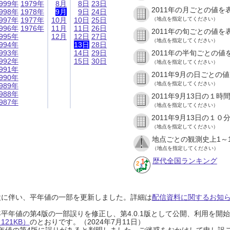
999年
1979年
8月
8日
23日
2011年の月ごとの値を
998年
1978年
9月
9日
24日
997年
1977年
10月
10日
25日
（地点を指定してください）
996年
1976年
11月
11日
26日
2011年の旬ごとの値を
995年
12月
12日
27日
（地点を指定してください）
994年
13日
28日
993年
14日
29日
2011年の半旬ごとの値
992年
15日
30日
（地点を指定してください）
991年
2011年9月の日ごとの
990年
（地点を指定してください）
989年
988年
2011年9月13日の１
987年
（地点を指定してください）
2011年9月13日の１
（地点を指定してください）
地点ごとの観測史上1～
（地点を指定してください）
歴代全国ランキング
設に伴い、平年値の一部を更新しました。詳細は
配信資料に関するお知らせ
0年平年値の第4版の一部誤りを修正し、第4.0.1版として公開、利用を
21KB）
のとおりです。（2024年7月11日）
0年平年値の第4版に誤りがあると判明しました。ご迷惑をおかけして申し訳