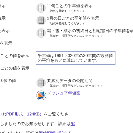
表示
半旬ごとの平年値を表示
（地点を指定してください）
表示
9月の日ごとの平年値を表示
（地点を指定してください）
を表示
霜・雪・結氷の初終日と初冠雪日の平年値を
（気象台、測候所などのみのデータです）
値を表示
時間ごとの値を表示
平年値は1991-2020年の30年間の観測値
の平均をもとに算出しています。
０分ごとの値を表示
10位の値
要素別データの公開期間
（気象台、測候所などのみのデータです）
メッシュ平年値図
(PDF形式：124KB）
をご覧くださ
開始しましたのでお知らせします。詳細は
配
ございません。詳細は
配信資料に関する