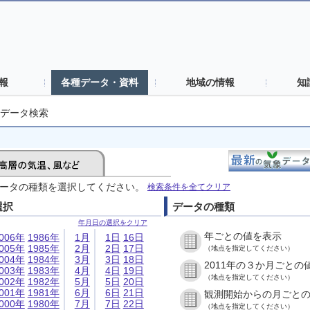
報
各種データ・資料
地域の情報
知
データ検索
ータの種類を選択してください。
検索条件を全てクリア
選択
データの種類
年月日の選択をクリア
年ごとの値を表示
006年
1986年
1月
1日
16日
005年
1985年
2月
2日
17日
（地点を指定してください）
004年
1984年
3月
3日
18日
2011年の３か月ごとの
003年
1983年
4月
4日
19日
（地点を指定してください）
002年
1982年
5月
5日
20日
001年
1981年
6月
6日
21日
観測開始からの月ごと
000年
1980年
7月
7日
22日
（地点を指定してください）