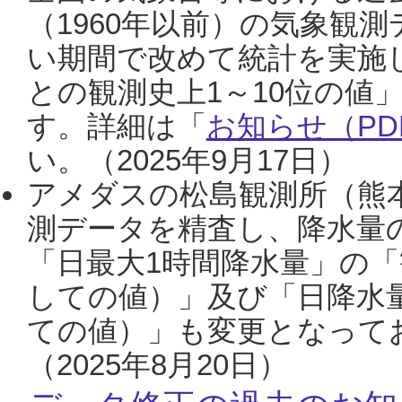
（1960年以前）の気象観
い期間で改めて統計を実施
との観測史上1～10位の値
す。詳細は「
お知らせ（PDF
い。（2025年9月17日）
アメダスの松島観測所（熊本
測データを精査し、降水量
「日最大1時間降水量」の「
しての値）」及び「日降水
ての値）」も変更となって
（2025年8月20日）