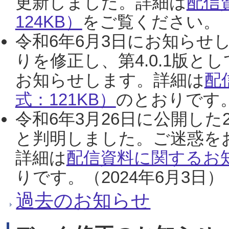
更新しました。詳細は
配信
124KB）
をご覧ください。（2
令和6年6月3日にお知らせし
りを修正し、第4.0.1版
お知らせします。詳細は
配
式：121KB）
のとおりです。
令和6年3月26日に公開した
と判明しました。ご迷惑を
詳細は
配信資料に関するお知
りです。（2024年6月3日）
過去のお知らせ