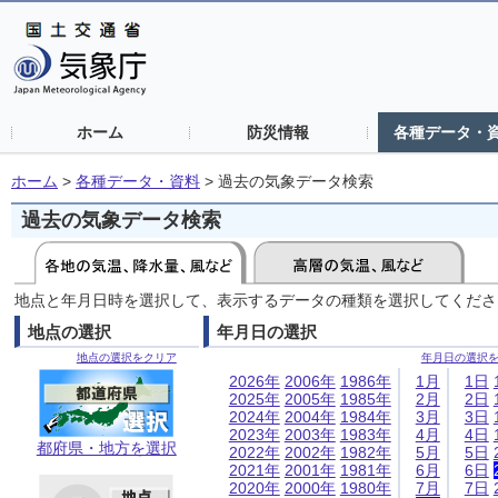
ホーム
防災情報
各種データ・
ホーム
>
各種データ・資料
>
過去の気象データ検索
過去の気象データ検索
地点と年月日時を選択して、表示するデータの種類を選択してくださ
地点の選択
年月日の選択
地点の選択をクリア
年月日の選択
2026年
2006年
1986年
1月
1日
2025年
2005年
1985年
2月
2日
2024年
2004年
1984年
3月
3日
2023年
2003年
1983年
4月
4日
都府県・地方を選択
2022年
2002年
1982年
5月
5日
2021年
2001年
1981年
6月
6日
2020年
2000年
1980年
7月
7日