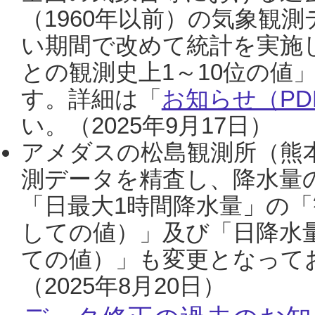
（1960年以前）の気象観
い期間で改めて統計を実施
との観測史上1～10位の値
す。詳細は「
お知らせ（PDF
い。（2025年9月17日）
アメダスの松島観測所（熊本
測データを精査し、降水量
「日最大1時間降水量」の「
しての値）」及び「日降水
ての値）」も変更となって
（2025年8月20日）