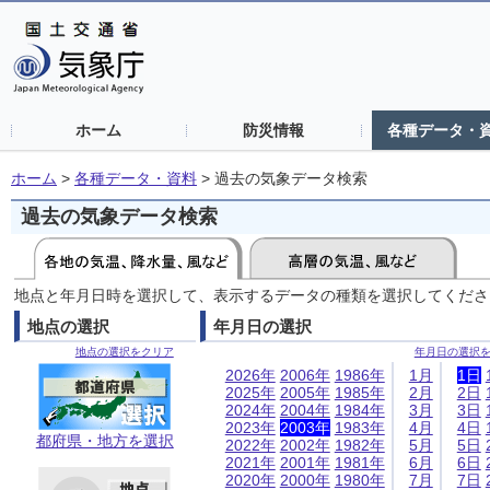
ホーム
防災情報
各種データ・
ホーム
>
各種データ・資料
>
過去の気象データ検索
過去の気象データ検索
地点と年月日時を選択して、表示するデータの種類を選択してくださ
地点の選択
年月日の選択
地点の選択をクリア
年月日の選択
2026年
2006年
1986年
1月
1日
2025年
2005年
1985年
2月
2日
2024年
2004年
1984年
3月
3日
2023年
2003年
1983年
4月
4日
都府県・地方を選択
2022年
2002年
1982年
5月
5日
2021年
2001年
1981年
6月
6日
2020年
2000年
1980年
7月
7日