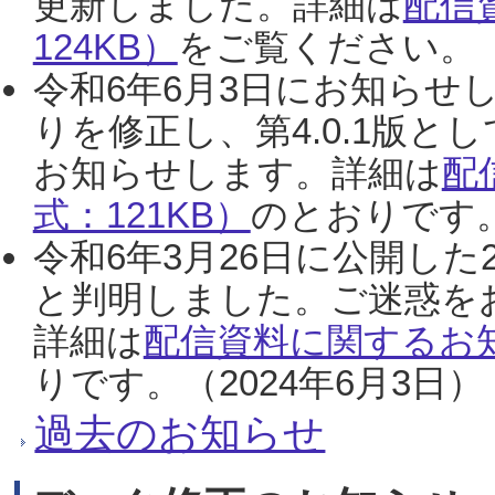
更新しました。詳細は
配信
124KB）
をご覧ください。（2
令和6年6月3日にお知らせし
りを修正し、第4.0.1版
お知らせします。詳細は
配
式：121KB）
のとおりです。
令和6年3月26日に公開した
と判明しました。ご迷惑を
詳細は
配信資料に関するお知
りです。（2024年6月3日）
過去のお知らせ