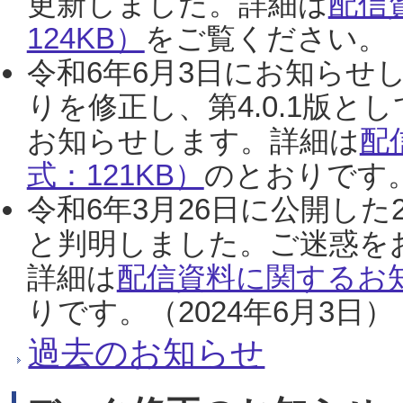
更新しました。詳細は
配信
124KB）
をご覧ください。（2
令和6年6月3日にお知らせし
りを修正し、第4.0.1版
お知らせします。詳細は
配
式：121KB）
のとおりです。
令和6年3月26日に公開した
と判明しました。ご迷惑を
詳細は
配信資料に関するお知
りです。（2024年6月3日）
過去のお知らせ