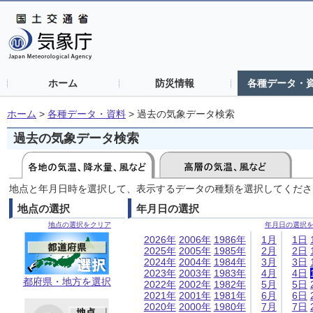
ホーム
防災情報
各種データ・
ホーム
>
各種データ・資料
>
過去の気象データ検索
過去の気象データ検索
地点と年月日時を選択して、表示するデータの種類を選択してくださ
地点の選択
年月日の選択
地点の選択をクリア
年月日の選択
2026年
2006年
1986年
1月
1日
2025年
2005年
1985年
2月
2日
2024年
2004年
1984年
3月
3日
2023年
2003年
1983年
4月
4日
都府県・地方を選択
2022年
2002年
1982年
5月
5日
2021年
2001年
1981年
6月
6日
2020年
2000年
1980年
7月
7日