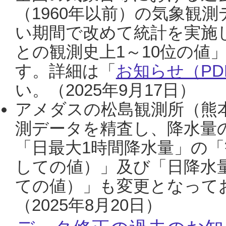
（1960年以前）の気象観
い期間で改めて統計を実施
との観測史上1～10位の値
す。詳細は「
お知らせ（PDF
い。（2025年9月17日）
アメダスの松島観測所（熊本
測データを精査し、降水量
「日最大1時間降水量」の「
しての値）」及び「日降水
ての値）」も変更となって
（2025年8月20日）