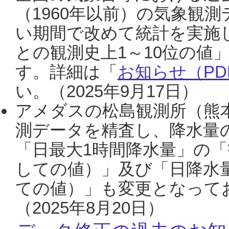
（1960年以前）の気象観
い期間で改めて統計を実施
との観測史上1～10位の値
す。詳細は「
お知らせ（PDF
い。（2025年9月17日）
アメダスの松島観測所（熊本
測データを精査し、降水量
「日最大1時間降水量」の「
しての値）」及び「日降水
ての値）」も変更となって
（2025年8月20日）