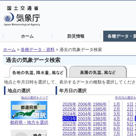
ホーム
防災情報
各種データ・
ホーム
>
各種データ・資料
>
過去の気象データ検索
過去の気象データ検索
地点と年月日時を選択して、表示するデータの種類を選択してくださ
地点の選択
年月日の選択
地点の選択をクリア
年月日の選択
2026年
2006年
1986年
1月
1日
2025年
2005年
1985年
2月
2日
2024年
2004年
1984年
3月
3日
2023年
2003年
1983年
4月
4日
都府県・地方を選択
2022年
2002年
1982年
5月
5日
2021年
2001年
1981年
6月
6日
2020年
2000年
1980年
7月
7日