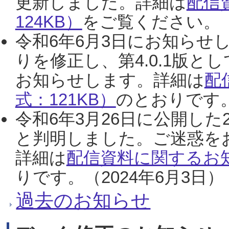
更新しました。詳細は
配信
124KB）
をご覧ください。（2
令和6年6月3日にお知らせし
りを修正し、第4.0.1版
お知らせします。詳細は
配
式：121KB）
のとおりです。
令和6年3月26日に公開した
と判明しました。ご迷惑を
詳細は
配信資料に関するお知
りです。（2024年6月3日）
過去のお知らせ