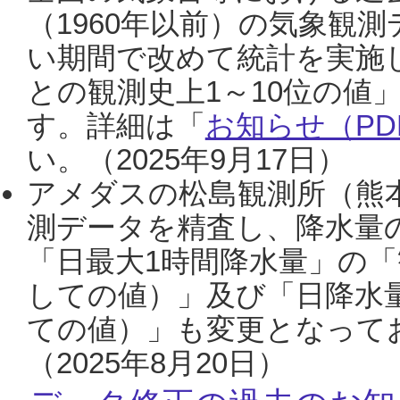
（1960年以前）の気象観
い期間で改めて統計を実施
との観測史上1～10位の値
す。詳細は「
お知らせ（PDF
い。（2025年9月17日）
アメダスの松島観測所（熊本
測データを精査し、降水量
「日最大1時間降水量」の「
しての値）」及び「日降水
ての値）」も変更となって
（2025年8月20日）