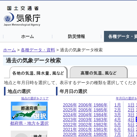
ホーム
防災情報
各種データ・
ホーム
>
各種データ・資料
>
過去の気象データ検索
過去の気象データ検索
地点と年月日時を選択して、表示するデータの種類を選択してくださ
地点の選択
年月日の選択
地点の選択をクリア
年月日の選択
2026年
2006年
1986年
1月
1日
2025年
2005年
1985年
2月
2日
2024年
2004年
1984年
3月
3日
2023年
2003年
1983年
4月
4日
都府県・地方を選択
2022年
2002年
1982年
5月
5日
2021年
2001年
1981年
6月
6日
2020年
2000年
1980年
7月
7日