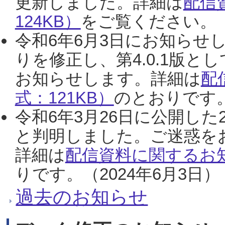
更新しました。詳細は
配信
124KB）
をご覧ください。（2
令和6年6月3日にお知らせし
りを修正し、第4.0.1版
お知らせします。詳細は
配
式：121KB）
のとおりです。
令和6年3月26日に公開した
と判明しました。ご迷惑を
詳細は
配信資料に関するお知
りです。（2024年6月3日）
過去のお知らせ