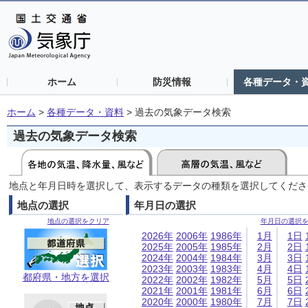
ホーム
防災情報
各種データ・
ホーム
>
各種データ・資料
>
過去の気象データ検索
過去の気象データ検索
地点と年月日時を選択して、表示するデータの種類を選択してくださ
地点の選択
年月日の選択
地点の選択をクリア
年月日の選択
2026年
2006年
1986年
1月
1日
2025年
2005年
1985年
2月
2日
2024年
2004年
1984年
3月
3日
2023年
2003年
1983年
4月
4日
都府県・地方を選択
2022年
2002年
1982年
5月
5日
2021年
2001年
1981年
6月
6日
2020年
2000年
1980年
7月
7日