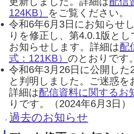
更新しました。詳細は
配信
124KB）
をご覧ください。（2
令和6年6月3日にお知らせし
りを修正し、第4.0.1版
お知らせします。詳細は
配
式：121KB）
のとおりです。
令和6年3月26日に公開した
と判明しました。ご迷惑を
詳細は
配信資料に関するお知
りです。（2024年6月3日）
過去のお知らせ