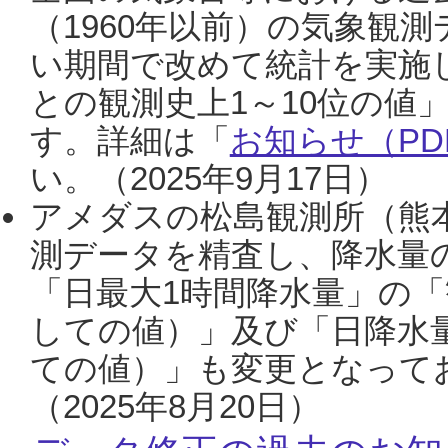
（1960年以前）の気象観
い期間で改めて統計を実施
との観測史上1～10位の値
す。詳細は「
お知らせ（PDF
い。（2025年9月17日）
アメダスの松島観測所（熊本
測データを精査し、降水量
「日最大1時間降水量」の「
しての値）」及び「日降水
ての値）」も変更となって
（2025年8月20日）