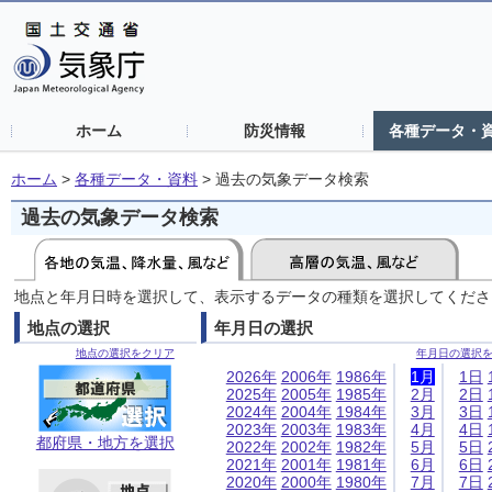
ホーム
防災情報
各種データ・
ホーム
>
各種データ・資料
>
過去の気象データ検索
過去の気象データ検索
地点と年月日時を選択して、表示するデータの種類を選択してくださ
地点の選択
年月日の選択
地点の選択をクリア
年月日の選択
2026年
2006年
1986年
1月
1日
2025年
2005年
1985年
2月
2日
2024年
2004年
1984年
3月
3日
2023年
2003年
1983年
4月
4日
都府県・地方を選択
2022年
2002年
1982年
5月
5日
2021年
2001年
1981年
6月
6日
2020年
2000年
1980年
7月
7日