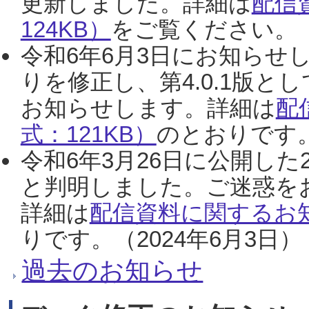
更新しました。詳細は
配信
124KB）
をご覧ください。（2
令和6年6月3日にお知らせし
りを修正し、第4.0.1版
お知らせします。詳細は
配
式：121KB）
のとおりです。
令和6年3月26日に公開した
と判明しました。ご迷惑を
詳細は
配信資料に関するお知
りです。（2024年6月3日）
過去のお知らせ